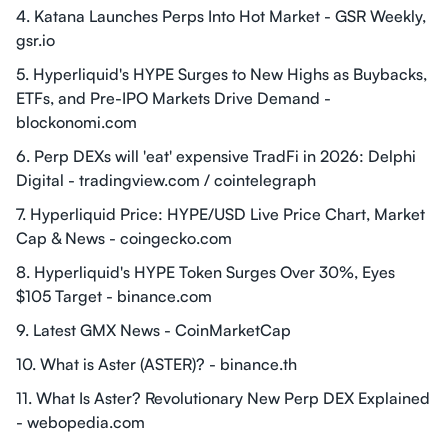
4. Katana Launches Perps Into Hot Market - GSR Weekly,
gsr.io
5. Hyperliquid's HYPE Surges to New Highs as Buybacks,
ETFs, and Pre-IPO Markets Drive Demand -
blockonomi.com
6. Perp DEXs will 'eat' expensive TradFi in 2026: Delphi
Digital - tradingview.com / cointelegraph
7. Hyperliquid Price: HYPE/USD Live Price Chart, Market
Cap & News - coingecko.com
8. Hyperliquid's HYPE Token Surges Over 30%, Eyes
$105 Target - binance.com
9. Latest GMX News - CoinMarketCap
10. What is Aster (ASTER)? - binance.th
11. What Is Aster? Revolutionary New Perp DEX Explained
- webopedia.com