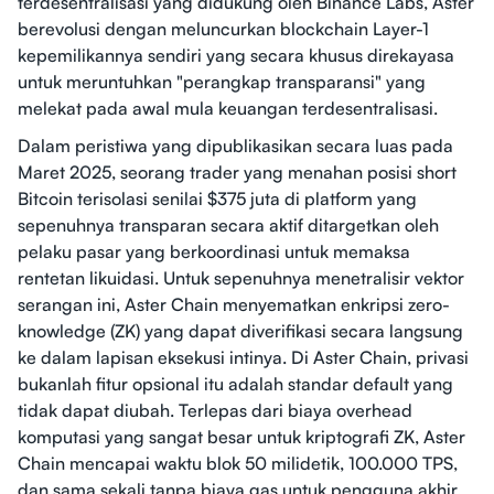
terdesentralisasi yang didukung oleh Binance Labs, Aster
berevolusi dengan meluncurkan blockchain Layer-1
kepemilikannya sendiri yang secara khusus direkayasa
untuk meruntuhkan "perangkap transparansi" yang
melekat pada awal mula keuangan terdesentralisasi.
Dalam peristiwa yang dipublikasikan secara luas pada
Maret 2025, seorang trader yang menahan posisi short
Bitcoin terisolasi senilai $375 juta di platform yang
sepenuhnya transparan secara aktif ditargetkan oleh
pelaku pasar yang berkoordinasi untuk memaksa
rentetan likuidasi. Untuk sepenuhnya menetralisir vektor
serangan ini, Aster Chain menyematkan enkripsi zero-
knowledge (ZK) yang dapat diverifikasi secara langsung
ke dalam lapisan eksekusi intinya. Di Aster Chain, privasi
bukanlah fitur opsional itu adalah standar default yang
tidak dapat diubah. Terlepas dari biaya overhead
komputasi yang sangat besar untuk kriptografi ZK, Aster
Chain mencapai waktu blok 50 milidetik, 100.000 TPS,
dan sama sekali tanpa biaya gas untuk pengguna akhir.