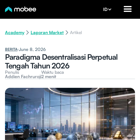
ID
Academy
Laporan Market
Artikel
June 8, 2026
BERITA
Paradigma Desentralisasi Perpetual
Tengah Tahun 2026
Penulis
Waktu baca
Addien Fachruroji
2 menit