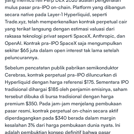
yang memicu reli Perp DEX 2026 adalah pengenalan
mulus pasar pra-IPO on-chain. Platform yang dibangun
secara native pada Layer-1 Hyperliquid, seperti
Trade.xyz, telah memperkenalkan kontrak perpetual cair
yang terikat langsung dengan estimasi valuasi dari
raksasa teknologi privat seperti SpaceX, Anthropic, dan
OpenAI. Kontrak pra-IPO SpaceX saja mengumpulkan
sekitar $65 juta dalam open interest tak lama setelah
peluncurannya.
Sebelum pencatatan publik pabrikan semikonduktor
Cerebras, kontrak perpetual pra-IPO diluncurkan di
Hyperliquid dengan harga referensi $175. Sementara IPO
tradisional dihargai $185 oleh penjamin emisinya, saham
tersebut dibuka di bursa tradisional dengan harga
premium $350. Pada jam-jam menjelang pembukaan
pasar resmi, kontrak perpetual on-chain secara aktif
diperdagangkan pada $340 berada dalam margin
kesalahan 3% dari harga pembukaan dunia nyata. Ini
adalah pembuktian konsep definitif bahwa pasar