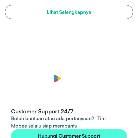
Lihat Selengkapnya
Mulai perjalanan kripto kamu
Daftar mudah, mulai investasi kapan saja.
Download in
Get it on
App Store
Google Play
Customer Support 24/7
Butuh bantuan atau ada pertanyaan? Tim
Mobee selalu siap membantu.
Hubungi Customer Support