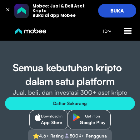
Mobee: Jual & Beli Aset 
BUKA
Kripto

Buka di app Mobee
ID
Semua kebutuhan kripto
dalam satu platform
Jual, beli, dan investasi 300+ aset kripto
Daftar Sekarang
Download in
Get it on
App Store
Google Play
4.6+ Rating
500K+ Pengguna