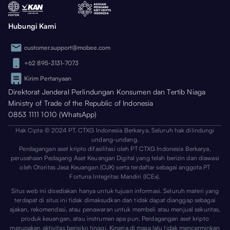
Hubungi Kami
customer.support@mobee.com
+62 895-3131-7073
Kirim Pertanyaan
Direktorat Jenderal Perlindungan Konsumen dan Tertib Niaga
Ministry of Trade of the Republic of Indonesia
0853 1111 1010 (WhatsApp)
Hak Cipta © 2024 PT. CTXG Indonesia Berkarya. Seluruh hak dilindungi
undang-undang.
Perdagangan aset kripto difasilitasi oleh PT CTXG Indonesia Berkarya,
perusahaan Pedagang Aset Keuangan Digital yang telah berizin dan diawasi
oleh Otoritas Jasa Keuangan (OJK) serta terdaftar sebagai anggota PT
Fortuna Integritas Mandiri (ICEx).
Situs web ini disediakan hanya untuk tujuan informasi. Seluruh materi yang
terdapat di situs ini tidak dimaksudkan dan tidak dapat dianggap sebagai
ajakan, rekomendasi, atau penawaran untuk membeli atau menjual sekuritas,
produk keuangan, atau instrumen apa pun. Perdagangan aset kripto
merupakan aktivitas berisiko tinggi. Kinerja di masa lalu tidak mencerminkan