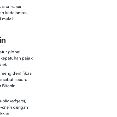
psi
on-chain
kan kedalaman,
ni mulai
in
atur global
kepatuhan pajak
che
).
 mengidentifikasi
ersebut secara
 Bitcoin
ublic ledgers
),
-chain
dengan
ukkan