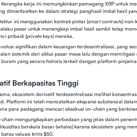
lt. Kerangka kerja ini memungkinkan pemegang XRP untuk m
g dimanfaatkan ke dalam strategi penghasil imbal hasil yang
itektur ini menggunakan kontrak pintar (
smart contracts
) non-
laku pasar untuk menangkap imbal hasil sambil tetap mem
ci pribadi (
private keys
) mereka.
 evolusi signifikan dalam keuangan terdesentralisasi, yang se
lan sistemik dari siklus pasar masa lalu dengan memitigasi r
t buram yang secara historis terkait dengan platform pinjaman
atif Berkapasitas Tinggi
ama, ekosistem derivatif terdesentralisasi melihat konsentras
d. Platform ini telah mencatatkan ekspansi substansial dalam
rena para pedagang mencari eksekusi
on-chain
yang berkiner
-chain
mengungkapkan perbedaan yang jelas dalam penentua
ikuiditas berskala besar (
whales
) karena ekosistem yang me
atas valuasi kritis $50.