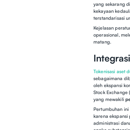
yang sekarang di
kekayaan kedaula
terstandarisasi u
Kejelasan peratu
operasional, mel
matang.
Integras
Tokenisasi aset 
sebagaimana dib
oleh ekspansi ko
Stock Exchange (
yang mewakili
pe
Pertumbuhan ini 
karena ekspansi 
administrasi dana
angka substansi