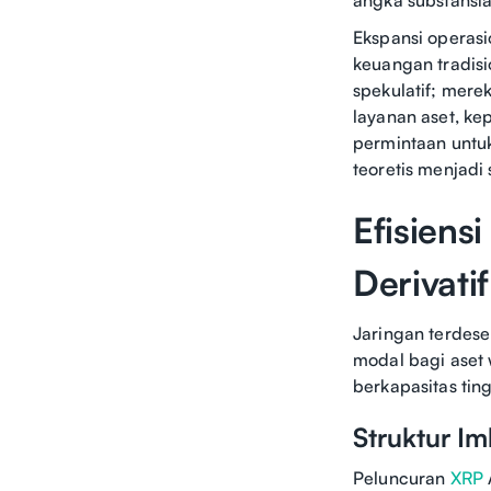
Ekspansi operas
keuangan tradisi
spekulatif; mer
layanan aset, ke
permintaan untu
teoretis menjadi
Efisiens
Derivatif
Jaringan terdes
modal bagi aset 
berkapasitas ti
Struktur Im
Peluncuran
XRP