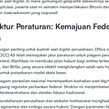
r aset digital, di mana guncangan geopolitik sebelumnya se
tulasi, peserta saat ini semakin memperlakukan Bitcoin dan
en makroekonomi yang responsif.
uktur Peraturan: Kemajuan Fede
s
an penting untuk kustodi aset digital perusahaan, Office o
(OCC) AS telah memajukan jalur peraturan untuk piagam perw
arters
). Klarifikasi ini membuka jalan hukum bagi entitas terk
, dan BitGo, yang secara efektif menghilangkan salah satu h
n untuk penyebaran modal skala besar.
gam perwalian nasional menempatkan kustodian aset digit
ung regulator perbankan federal. Struktur ini menjembata
 terdesentralisasi dan standar fidusia tradisional.
bendaharaan perusahaan dan alokator institusional menghad
rfragmentasi dan ambigu secara hukum. Dengan parameter fe