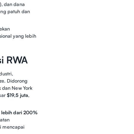
s
), dan dana
ang patuh dan
sekan
sional yang lebih
asi RWA
ustri,
ze. Didorong
ck dan New York
sar
$19,5 juta
,
k
lebih dari 200%
patan
ini mencapai