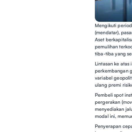
Mengikuti period
(mendatar), pasar
Aset berkapitali
pemulihan terkoo
tiba-tiba yang s
Lintasan ke atas
perkembangan ge
variabel geopoli
ulang premi risi
Pembeli spot ins
pergerakan (
mov
menyediakan jalu
modal ini, memun
Penyerapan cepat