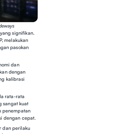
ideways
yang signifikan.
RP, melakukan
angan pasokan
.
onomi dan
ikan dengan
g kalibrasi
da rata-rata
 sangat kuat
uk penempatan
si dengan cepat.
 dan perilaku