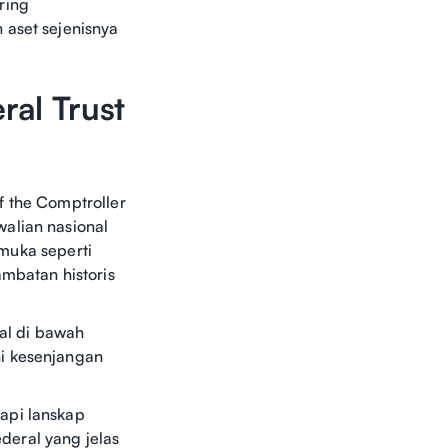
ring
 aset sejenisnya
ral Trust
f the Comptroller
alian nasional
emuka seperti
ambatan historis
al di bawah
ni kesenjangan
api lanskap
deral yang jelas