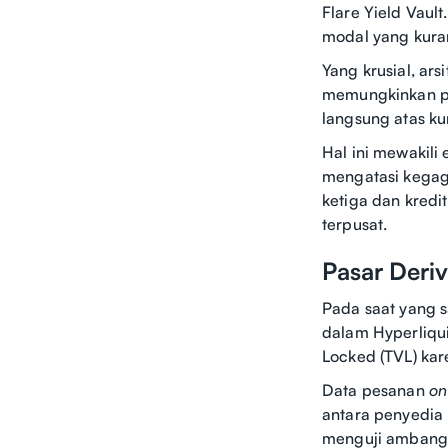
Flare Yield Vau
modal yang kuran
Yang krusial, ars
memungkinkan pe
langsung atas kun
Hal ini mewakili
mengatasi kegaga
ketiga dan kredi
terpusat.
Pasar Deriv
Pada saat yang s
dalam Hyperliqui
Locked (TVL) ka
Data pesanan
on
antara penyedia l
menguji ambang b