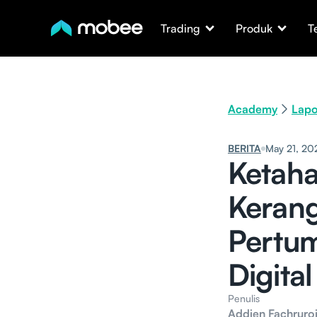
Trading
Produk
T
Academy
Lapo
BERITA
May 21, 20
Ketaha
Kerang
Pertum
Digital
Penulis
Addien Fachruroj