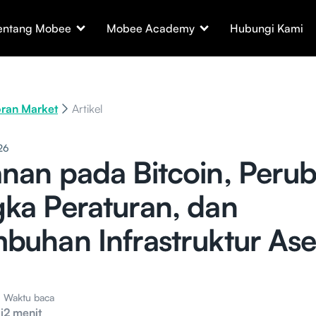
entang Mobee
Mobee Academy
Hubungi Kami
ran Market
Artikel
26
nan pada Bitcoin, Peru
ka Peraturan, dan
buhan Infrastruktur Ase
Waktu baca
i
2 menit