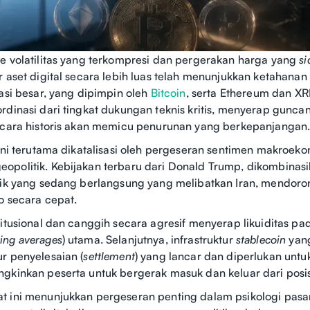
e volatilitas yang terkompresi dan pergerakan harga yang
s
 aset digital secara lebih luas telah menunjukkan ketahanan 
sasi besar, yang dipimpin oleh
Bitcoin
, serta Ethereum dan X
rdinasi dari tingkat dukungan teknis kritis, menyerap gunc
ecara historis akan memicu penurunan yang berkepanjangan
 ini terutama dikatalisasi oleh pergeseran sentimen makroek
opolitik. Kebijakan terbaru dari Donald Trump, dikombinas
tik yang sedang berlangsung yang melibatkan Iran, mendoron
ko secara cepat.
titusional dan canggih secara agresif menyerap likuiditas pa
ing averages
) utama. Selanjutnya, infrastruktur
stablecoin
yang
r penyelesaian (
settlement
) yang lancar dan diperlukan unt
gkinkan peserta untuk bergerak masuk dan keluar dari posi
 ini menunjukkan pergeseran penting dalam psikologi pasar