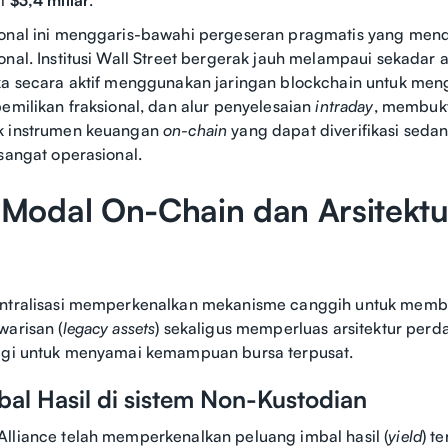
ional ini menggaris-bawahi pergeseran pragmatis yang men
onal. Institusi Wall Street bergerak jauh melampaui sekadar a
eka secara aktif menggunakan jaringan blockchain untuk me
pemilikan fraksional, dan alur penyelesaian
intraday
, membuk
k instrumen keuangan
on-chain
yang dapat diverifikasi sedan
 sangat operasional.
i Modal On-Chain dan Arsitektu
entralisasi memperkenalkan mekanisme canggih untuk membu
warisan (
legacy assets
) sekaligus memperluas arsitektur per
nggi untuk menyamai kemampuan bursa terpusat.
bal Hasil di sistem Non-Kustodian
Alliance telah memperkenalkan peluang imbal hasil (
yield
) t