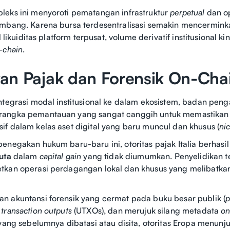
leks ini menyoroti pematangan infrastruktur
perpetual
dan o
embang. Karena bursa terdesentralisasi semakin mencermin
l likuiditas platform terpusat, volume derivatif institusional ki
-chain
.
an Pajak dan Forensik On-Cha
ntegrasi modal institusional ke dalam ekosistem, badan peng
angka pemantauan yang sangat canggih untuk memastikan 
f dalam kelas aset digital yang baru muncul dan khusus (
ni
enegakan hukum baru-baru ini, otoritas pajak Italia berhasil
juta
dalam
capital gain
yang tidak diumumkan. Penyelidikan t
tkan operasi perdagangan lokal dan khusus yang melibatkan
 akuntansi forensik yang cermat pada buku besar publik (
p
 transaction outputs
(UTXOs), dan merujuk silang metadata
on
 yang sebelumnya dibatasi atau disita, otoritas Eropa menunj