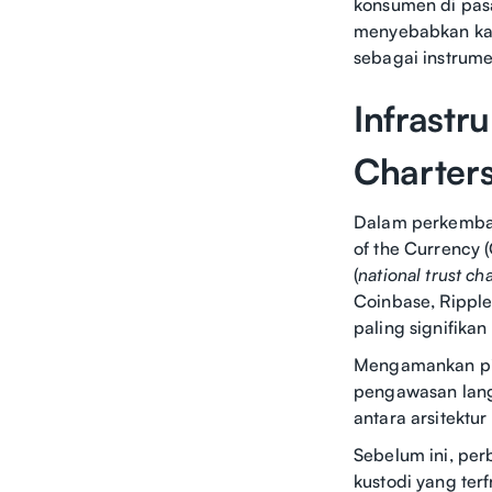
konsumen di pasa
menyebabkan kapi
sebagai instrum
Infrastr
Charter
Dalam perkembang
of the Currency 
(
national trust ch
Coinbase, Ripple
paling signifika
Mengamankan pia
pengawasan langs
antara arsitektur
Sebelum ini, per
kustodi yang te