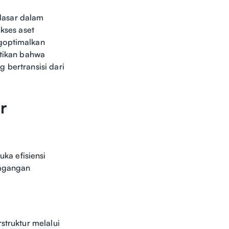
dasar dalam
kses aset
ngoptimalkan
tikan bahwa
g bertransisi dari
r
ka efisiensi
dagangan
erstruktur melalui