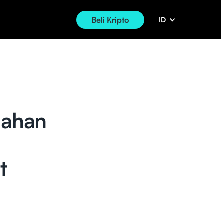
Beli Kripto
ID
bahan
t