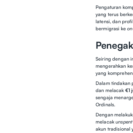
Pengaturan komp
yang terus berk
latensi, dan profi
bermigrasi ke
on
Penegak
Seiring dengan i
mengerahkan ker
yang komprehensi
Dalam tindakan p
dan melacak
€1 
sengaja menarge
Ordinals.
Dengan melakukan
melacak
unspent
akun tradisional