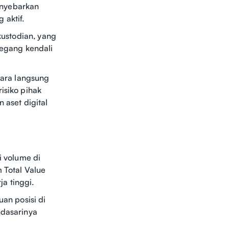
enyebarkan
 aktif.
kustodian, yang
egang kendali
cara langsung
isiko pihak
 aset digital
i volume di
 Total Value
ja tinggi.
n posisi di
ndasarinya