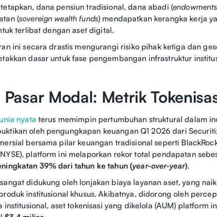
tetapkan, dana pensiun tradisional, dana abadi (
endowment
tan (
sovereign wealth funds
) mendapatkan kerangka kerja y
ntuk terlibat dengan aset digital.
ran ini secara drastis mengurangi risiko pihak ketiga dan ge
etakkan dasar untuk fase pengembangan infrastruktur institu
i Pasar Modal: Metrik Tokenis
dunia nyata
terus memimpin pertumbuhan struktural dalam ind
uktikan oleh pengungkapan keuangan Q1 2026 dari Securiti
mersial bersama pilar keuangan tradisional seperti BlackRo
NYSE), platform ini melaporkan rekor total pendapatan sebe
ningkatan 39% dari tahun ke tahun (
year-over-year
)
.
sangat didukung oleh lonjakan biaya layanan aset, yang nai
produk institusional khusus. Akibatnya, didorong oleh perce
 institusional, aset tokenisasi yang dikelola (AUM) platform 
al
$3,4 miliar
.