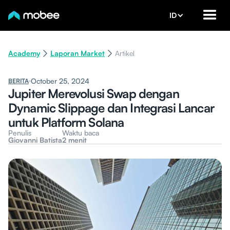
ID
Academy
Laporan Market
Artikel
October 25, 2024
BERITA
Jupiter Merevolusi Swap dengan
Dynamic Slippage dan Integrasi Lancar
untuk Platform Solana
Penulis
Waktu baca
Giovanni Batista
2 menit