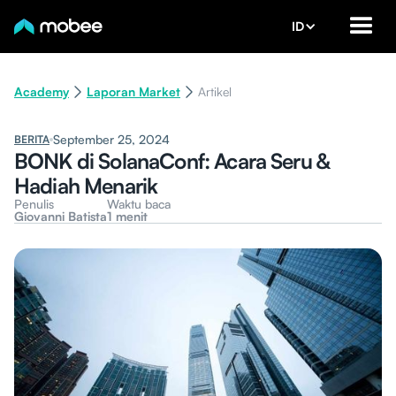
ID
Academy
Laporan Market
Artikel
September 25, 2024
BERITA
BONK di SolanaConf: Acara Seru &
Hadiah Menarik
Penulis
Waktu baca
Giovanni Batista
1 menit