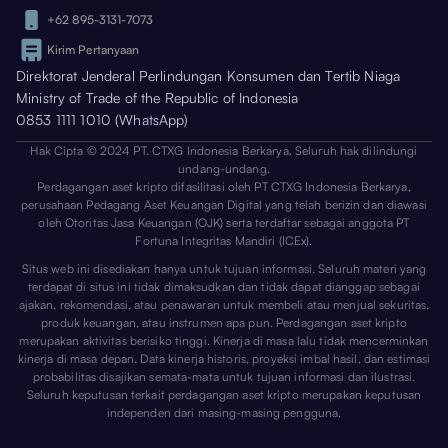
+62 895-3131-7073
Kirim Pertanyaan
Direktorat Jenderal Perlindungan Konsumen dan Tertib Niaga
Ministry of Trade of the Republic of Indonesia
0853 1111 1010 (WhatsApp)
Hak Cipta © 2024 PT. CTXG Indonesia Berkarya. Seluruh hak dilindungi
undang-undang.
Perdagangan aset kripto difasilitasi oleh PT CTXG Indonesia Berkarya,
perusahaan Pedagang Aset Keuangan Digital yang telah berizin dan diawasi
oleh Otoritas Jasa Keuangan (OJK) serta terdaftar sebagai anggota PT
Fortuna Integritas Mandiri (ICEx).
Situs web ini disediakan hanya untuk tujuan informasi. Seluruh materi yang
terdapat di situs ini tidak dimaksudkan dan tidak dapat dianggap sebagai
ajakan, rekomendasi, atau penawaran untuk membeli atau menjual sekuritas,
produk keuangan, atau instrumen apa pun. Perdagangan aset kripto
merupakan aktivitas berisiko tinggi. Kinerja di masa lalu tidak mencerminkan
kinerja di masa depan. Data kinerja historis, proyeksi imbal hasil, dan estimasi
probabilitas disajikan semata-mata untuk tujuan informasi dan ilustrasi.
Seluruh keputusan terkait perdagangan aset kripto merupakan keputusan
independen dari masing-masing pengguna.