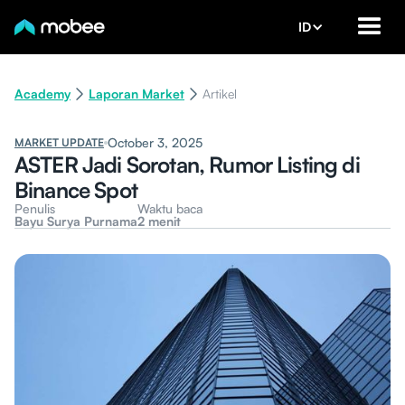
ID
Academy
Laporan Market
Artikel
October 3, 2025
MARKET UPDATE
ASTER Jadi Sorotan, Rumor Listing di
Binance Spot
Penulis
Waktu baca
Bayu Surya Purnama
2 menit