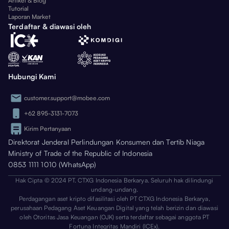
Artikel & Blog
Tutorial
Laporan Market
Terdaftar & diawasi oleh
Hubungi Kami
customer.support@mobee.com
+62 895-3131-7073
Kirim Pertanyaan
Direktorat Jenderal Perlindungan Konsumen dan Tertib Niaga
Ministry of Trade of the Republic of Indonesia
0853 1111 1010 (WhatsApp)
Hak Cipta © 2024 PT. CTXG Indonesia Berkarya. Seluruh hak dilindungi
undang-undang.
Perdagangan aset kripto difasilitasi oleh PT CTXG Indonesia Berkarya,
perusahaan Pedagang Aset Keuangan Digital yang telah berizin dan diawasi
oleh Otoritas Jasa Keuangan (OJK) serta terdaftar sebagai anggota PT
Fortuna Integritas Mandiri (ICEx).