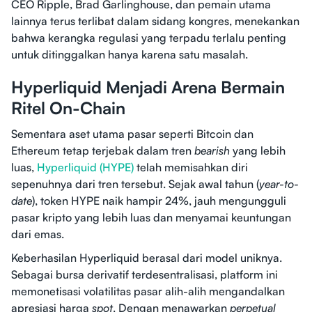
CEO Ripple, Brad Garlinghouse, dan pemain utama
lainnya terus terlibat dalam sidang kongres, menekankan
bahwa kerangka regulasi yang terpadu terlalu penting
untuk ditinggalkan hanya karena satu masalah.
Hyperliquid Menjadi Arena Bermain
Ritel On-Chain
Sementara aset utama pasar seperti Bitcoin dan
Ethereum tetap terjebak dalam tren
bearish
yang lebih
luas,
Hyperliquid (HYPE)
telah memisahkan diri
sepenuhnya dari tren tersebut. Sejak awal tahun (
year-to-
date
), token HYPE naik hampir 24%, jauh mengungguli
pasar kripto yang lebih luas dan menyamai keuntungan
dari emas.
Keberhasilan Hyperliquid berasal dari model uniknya.
Sebagai bursa derivatif terdesentralisasi, platform ini
memonetisasi volatilitas pasar alih-alih mengandalkan
apresiasi harga
spot
. Dengan menawarkan
perpetual