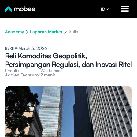
ID
Academy
Laporan Market
Artikel
March 3, 2026
BERITA
Reli Komoditas Geopolitik,
Persimpangan Regulasi, dan Inovasi Ritel
Penulis
Waktu baca
Addien Fachruroji
2 menit