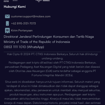
Hubungi Kami
customer.support@mobee.com
+62 895-3131-7073
Kirim Pertanyaan
Direktorat Jenderal Perlindungan Konsumen dan Tertib Niaga
Ministry of Trade of the Republic of Indonesia
0853 1111 1010 (WhatsApp)
Hak Cipta © 2024 PT. CTXG Indonesia Berkarya. Seluruh hak dilindungi
undang-undang.
Perdagangan aset kripto difasilitasi oleh PT CTXG Indonesia Berkarya,
perusahaan Pedagang Aset Keuangan Digital yang telah berizin dan diawasi
oleh Otoritas Jasa Keuangan (OJK) serta terdaftar sebagai anggota PT
Fortuna Integritas Mandiri (ICEx).
Situs web ini disediakan hanya untuk tujuan informasi. Seluruh materi yang
terdapat di situs ini tidak dimaksudkan dan tidak dapat dianggap sebagai
ajakan, rekomendasi, atau penawaran untuk membeli atau menjual sekuritas,
produk keuangan, atau instrumen apa pun. Perdagangan aset kripto
merupakan aktivitas berisiko tinggi. Kinerja di masa lalu tidak mencerminkan
kinerja di masa depan. Data kinerja historis, proyeksi imbal hasil, dan estimasi