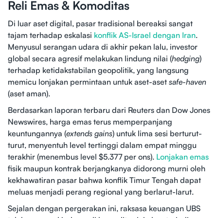
Reli Emas & Komoditas
Di luar aset digital, pasar tradisional bereaksi sangat
tajam terhadap eskalasi
konflik AS-Israel dengan Iran
.
Menyusul serangan udara di akhir pekan lalu, investor
global secara agresif melakukan lindung nilai (
hedging
)
terhadap ketidakstabilan geopolitik, yang langsung
memicu lonjakan permintaan untuk aset-aset
safe-haven
(aset aman).
Berdasarkan laporan terbaru dari Reuters dan Dow Jones
Newswires, harga emas terus memperpanjang
keuntungannya (
extends gains
) untuk lima sesi berturut-
turut, menyentuh level tertinggi dalam empat minggu
terakhir (menembus level $5.377 per ons).
Lonjakan emas
fisik maupun kontrak berjangkanya didorong murni oleh
kekhawatiran pasar bahwa konflik Timur Tengah dapat
meluas menjadi perang regional yang berlarut-larut.
Sejalan dengan pergerakan ini, raksasa keuangan UBS