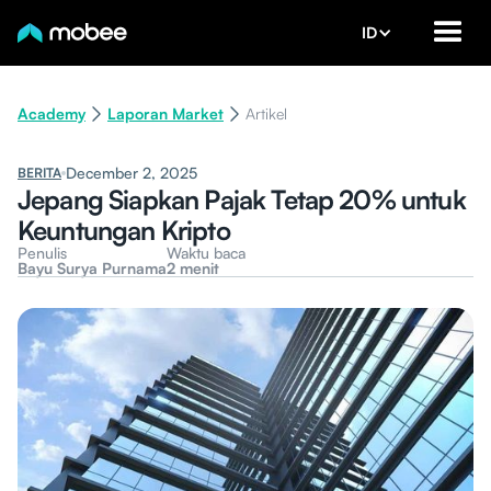
ID
Academy
Laporan Market
Artikel
December 2, 2025
BERITA
Jepang Siapkan Pajak Tetap 20% untuk
Keuntungan Kripto
Penulis
Waktu baca
Bayu Surya Purnama
2 menit