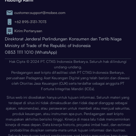
customer.support@mobee.com
+62 895-3131-7073
Kirim Pertanyaan
Direktorat Jenderal Perlindungan Konsumen dan Tertib Niaga
Ministry of Trade of the Republic of Indonesia
0853 1111 1010 (WhatsApp)
Hak Cipta © 2024 PT. CTXG Indonesia Berkarya. Seluruh hak dilindungi
undang-undang.
Perdagangan aset kripto difasilitasi oleh PT CTXG Indonesia Berkarya,
perusahaan Pedagang Aset Keuangan Digital yang telah berizin dan diawasi
oleh Otoritas Jasa Keuangan (OJK) serta terdaftar sebagai anggota PT
Fortuna Integritas Mandiri (ICEx).
Situs web ini disediakan hanya untuk tujuan informasi. Seluruh materi yang
terdapat di situs ini tidak dimaksudkan dan tidak dapat dianggap sebagai
ajakan, rekomendasi, atau penawaran untuk membeli atau menjual sekuritas,
produk keuangan, atau instrumen apa pun. Perdagangan aset kripto
merupakan aktivitas berisiko tinggi. Kinerja di masa lalu tidak mencerminkan
kinerja di masa depan. Data kinerja historis, proyeksi imbal hasil, dan estimasi
probabilitas disajikan semata-mata untuk tujuan informasi dan ilustrasi.
Seluruh keputusan terkait perdagangan aset kripto merupakan keputusan