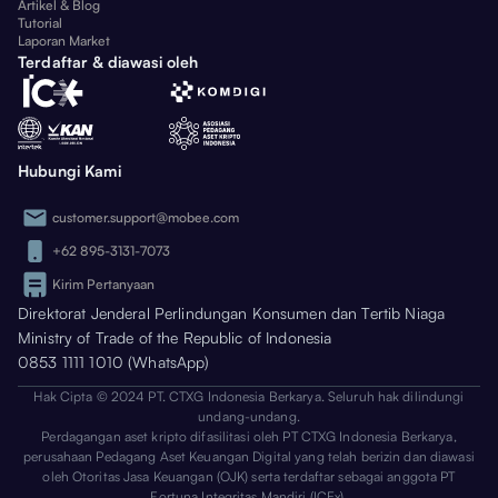
Artikel & Blog
Tutorial
Laporan Market
Terdaftar & diawasi oleh
Hubungi Kami
customer.support@mobee.com
+62 895-3131-7073
Kirim Pertanyaan
Direktorat Jenderal Perlindungan Konsumen dan Tertib Niaga
Ministry of Trade of the Republic of Indonesia
0853 1111 1010 (WhatsApp)
Hak Cipta © 2024 PT. CTXG Indonesia Berkarya. Seluruh hak dilindungi
undang-undang.
Perdagangan aset kripto difasilitasi oleh PT CTXG Indonesia Berkarya,
perusahaan Pedagang Aset Keuangan Digital yang telah berizin dan diawasi
oleh Otoritas Jasa Keuangan (OJK) serta terdaftar sebagai anggota PT
Fortuna Integritas Mandiri (ICEx).