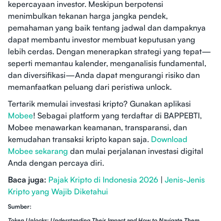
kepercayaan investor. Meskipun berpotensi
menimbulkan tekanan harga jangka pendek,
pemahaman yang baik tentang jadwal dan dampaknya
dapat membantu investor membuat keputusan yang
lebih cerdas. Dengan menerapkan strategi yang tepat—
seperti memantau kalender, menganalisis fundamental,
dan diversifikasi—Anda dapat mengurangi risiko dan
memanfaatkan peluang dari peristiwa unlock.
Tertarik memulai investasi kripto? Gunakan aplikasi
Mobee
! Sebagai platform yang terdaftar di BAPPEBTI,
Mobee menawarkan keamanan, transparansi, dan
kemudahan transaksi kripto kapan saja.
Download
Mobee sekarang
dan mulai perjalanan investasi digital
Anda dengan percaya diri.
Baca juga:
Pajak Kripto di Indonesia 2026
|
Jenis-Jenis
Kripto yang Wajib Diketahui
Sumber:
Token Unlocks: Understanding Their Impact and How to Navigate Them
.