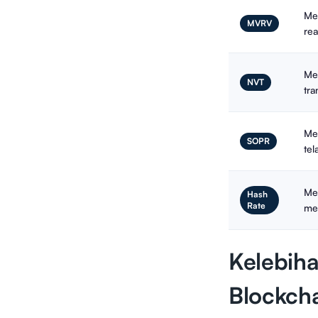
Mem
MVRV
rea
Me
NVT
tra
Men
SOPR
tel
Me
Hash
Rate
me
Kelebiha
Blockch