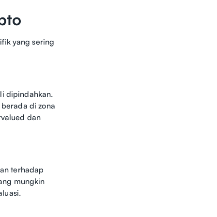
pto
fik yang sering
li dipindahkan.
g berada di zona
ervalued dan
ngan terhadap
yang mungkin
luasi.