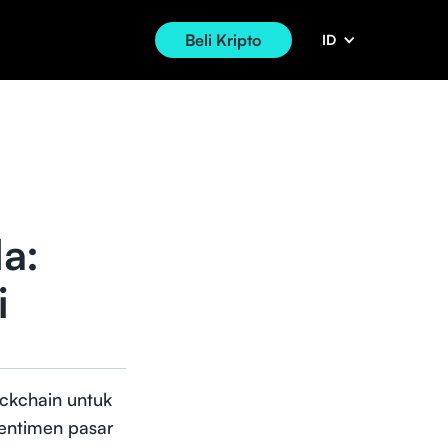
Beli Kripto
ID
a:
i
ckchain untuk
entimen pasar