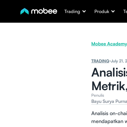
Trading
Produk
T
Mobee Academy
TRADING
July 21,
Analis
Metrik
Penulis
Bayu Surya Purn
Analisis on-ch
mendapatkan wa