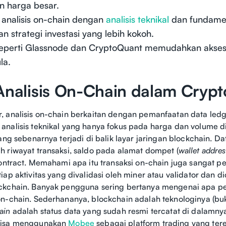
n harga besar.
 analisis on-chain dengan
analisis teknikal
dan fundame
 strategi investasi yang lebih kokoh.
seperti Glassnode dan CryptoQuant memudahkan akses
la.
Analisis On-Chain dalam Crypt
 analisis on-chain berkaitan dengan pemanfaatan data ledg
nalisis teknikal yang hanya fokus pada harga dan volume di 
ang sebenarnya terjadi di balik layar jaringan blockchain. Da
 riwayat transaksi, saldo pada alamat dompet (
wallet addres
contract. Memahami apa itu transaksi on-chain juga sangat pen
ap aktivitas yang divalidasi oleh miner atau validator dan d
ckchain. Banyak pengguna sering bertanya mengenai apa p
n-chain. Sederhananya, blockchain adalah teknologinya (bu
ain
adalah status data yang sudah resmi tercatat di dalamny
bisa menggunakan
Mobee
sebagai platform trading yang tere