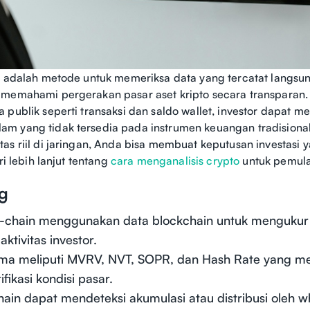
n adalah metode untuk memeriksa data yang tercatat langsu
memahami pergerakan pasar aset kripto secara transparan.
 publik seperti transaksi dan saldo wallet, investor dapat 
m yang tidak tersedia pada instrumen keuangan tradisiona
as riil di jaringan, Anda bisa membuat keputusan investasi y
ri lebih lanjut tentang
cara menganalisis crypto
untuk pemula
ng
on-chain menggunakan data blockchain untuk mengukur
ktivitas investor.
ama meliputi MVRV, NVT, SOPR, dan Hash Rate yang 
fikasi kondisi pasar.
ain dapat mendeteksi akumulasi atau distribusi oleh 