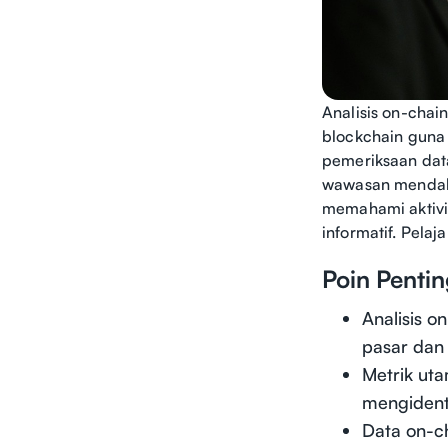
Analisis on-chai
blockchain guna 
pemeriksaan data
wawasan mendala
memahami aktivit
informatif. Pelaja
Poin Penti
Analisis 
pasar dan a
Metrik ut
mengidenti
Data on-ch