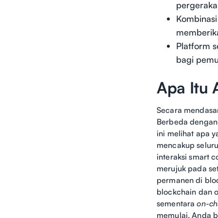
pergeraka
Kombinasi
memberikan
Platform 
bagi pemu
Apa Itu 
Secara mendasar,
Berbeda dengan a
ini melihat apa y
mencakup seluruh
interaksi smart 
merujuk pada seti
permanen di blo
blockchain dan o
sementara
on-ch
memulai, Anda 