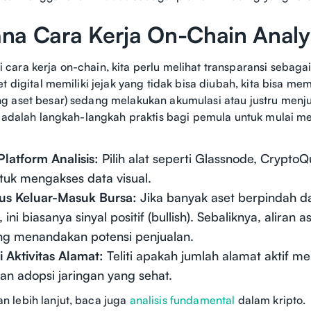
na Cara Kerja On-Chain Analy
ara kerja on-chain, kita perlu melihat transparansi sebagai
et digital memiliki jejak yang tidak bisa diubah, kita bisa m
 aset besar) sedang melakukan akumulasi atau justru menju
t adalah langkah-langkah praktis bagi pemula untuk mulai 
latform Analisis:
Pilih alat seperti Glassnode, CryptoQ
tuk mengakses data visual.
us Keluar-Masuk Bursa:
Jika banyak aset berpindah da
, ini biasanya sinyal positif (bullish). Sebaliknya, aliran
ing menandakan potensi penjualan.
si Aktivitas Alamat:
Teliti apakah jumlah alamat aktif m
n adopsi jaringan yang sehat.
 lebih lanjut, baca juga
analisis fundamental
dalam kripto.