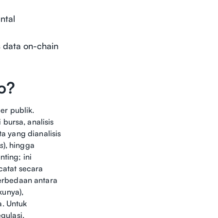
ntal
 data on-chain
o?
er publik.
bursa, analisis
ta yang dianalisis
s
), hingga
ting; ini
icatat secara
erbedaan antara
kunya),
a. Untuk
gulasi.