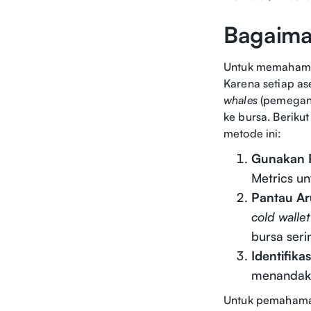
Bagaima
Untuk memahami c
Karena setiap as
whales
(pemegang
ke bursa. Beriku
metode ini:
Gunakan P
Metrics un
Pantau Ar
cold wallet
bursa ser
Identifika
menandaka
Untuk pemahaman