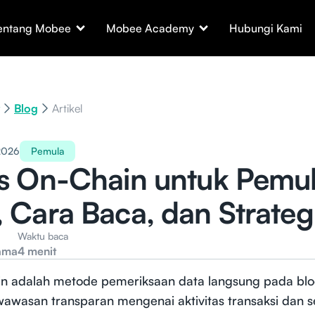
entang Mobee
Mobee Academy
Hubungi Kami
Blog
Artikel
 2026
Pemula
is On-Chain untuk Pemul
, Cara Baca, dan Strateg
Waktu baca
ama
4 menit
ain adalah metode pemeriksaan data langsung pada blo
wasan transparan mengenai aktivitas transaksi dan s