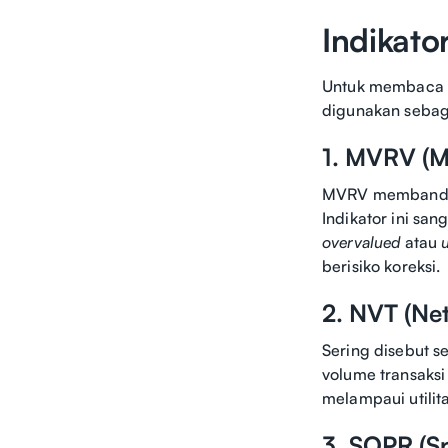
Indikato
Untuk membaca ko
digunakan sebag
1. MVRV (Ma
MVRV membandingk
Indikator ini sa
overvalued
atau
berisiko koreksi.
2. NVT (Net
Sering disebut s
volume transaks
melampaui utilit
3. SOPR (Sp