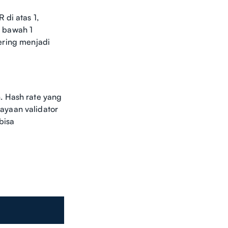
 di atas 1,
i bawah 1
ering menjadi
. Hash rate yang
ayaan validator
bisa