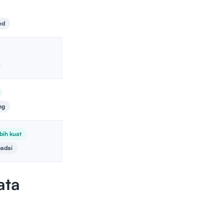
ed
ng
bih kuat
padai
ata