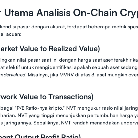
r Utama Analisis On-Chain Cry
ndisi pasar dengan akurat, terdapat beberapa metrik spesi
ai acuan:
rket Value to Realized Value)
an nilai pasar saat ini dengan harga saat aset terakhir ka
ngat efektif untuk mengidentifikasi apakah sebuah aset sedan
undervalued
. Misalnya, jika MVRV di atas 3, aset mungkin ov
work Value to Transactions)
ebagai "P/E Ratio-nya kripto," NVT mengukur rasio nilai jari
i harian. NVT yang tinggi menunjukkan pertumbuhan harga 
as jaringannya. Sebaliknya, NVT rendah menandakan underva
ent Output Profit Ratio)