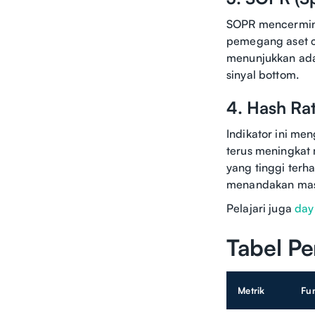
SOPR mencerminka
pemegang aset c
menunjukkan ad
sinyal bottom.
4. Hash Ra
Indikator ini me
terus meningkat
yang tinggi terh
menandakan mas
Pelajari juga
day
Tabel P
Metrik
Fu