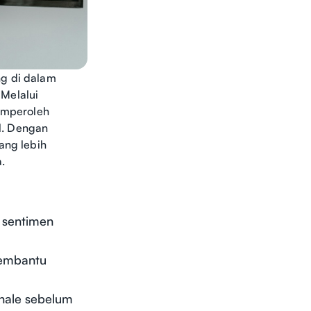
ng di dalam
 Melalui
memperoleh
l. Dengan
ang lebih
.
 sentimen
membantu
whale sebelum