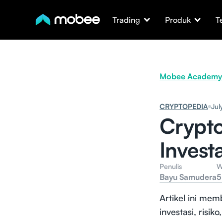
Trading
Produk
T
Mobee Academy
CRYPTOPEDIA
Jul
Crypto
Invest
Penulis
W
Bayu Samudera
5
Artikel ini me
investasi, risi