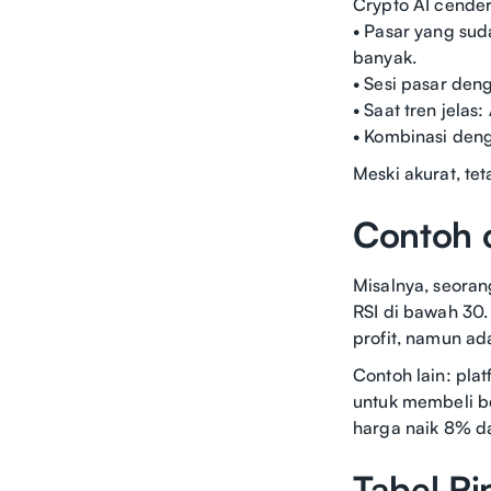
Crypto AI cender
• Pasar yang suda
banyak.
• Sesi pasar den
• Saat tren jelas
• Kombinasi deng
Meski akurat, te
Contoh 
Misalnya, seoran
RSI di bawah 30.
profit, namun ada
Contoh lain: pla
untuk membeli be
harga naik 8% d
Tabel Ri