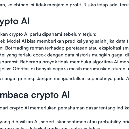
, kelebihan ini tidak menjamin profit. Risiko tetap ada, teru
rypto AI
an crypto AI perlu dipahami sebelum terjun:
l: Model AI bisa memberikan prediksi yang salah jika data tra
n: Bot trading rentan terhadap peretasan atau eksploitasi sm
odel yang terlalu cocok dengan data historis mungkin gagal di
sparansi: Beberapa proyek tidak membuka algoritma AI mere
 jelas: Otoritas di banyak negara masih merumuskan aturan u
o sangat penting. Jangan mengandalkan sepenuhnya pada AI 
mbaca crypto AI
dari crypto AI memerlukan pemahaman dasar tentang indikat
yang dihasilkan AI, seperti skor sentimen atau probability pr
gan analisis teknikal tradisional untuk validasi.