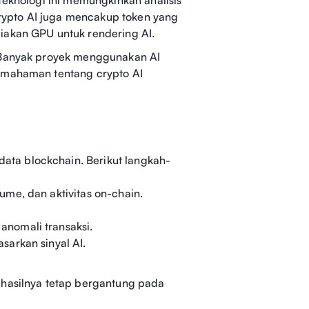
 Crypto AI juga mencakup token yang
iakan GPU untuk rendering AI.
. Banyak proyek menggunakan AI
Pemahaman tentang crypto AI
ta blockchain. Berikut langkah-
me, dan aktivitas on-chain.
nomali transaksi.
sarkan sinyal AI.
 hasilnya tetap bergantung pada