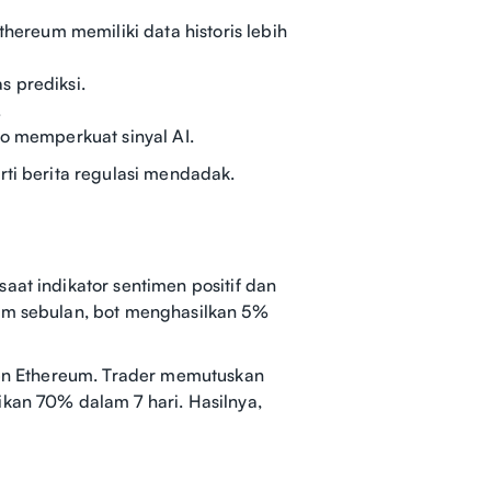
thereum memiliki data historis lebih
s prediksi.
.
ro memperkuat sinyal AI.
rti berita regulasi mendadak.
aat indikator sentimen positif dan
lam sebulan, bot menghasilkan 5%
oken Ethereum. Trader memutuskan
ikan 70% dalam 7 hari. Hasilnya,