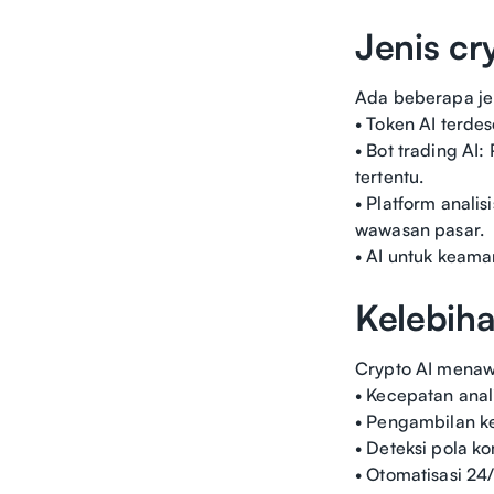
Jenis cr
Ada beberapa je
• Token AI terde
• Bot trading AI
tertentu.
• Platform anali
wawasan pasar.
• AI untuk keama
Kelebiha
Crypto AI menaw
• Kecepatan anal
• Pengambilan ke
• Deteksi pola k
• Otomatisasi 24