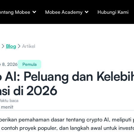
entang Mobee
Mobee Academy
Hubungi Kami
Blog
Artikel
y 8, 2026
Pemula
 AI: Peluang dan Kelebi
asi di 2026
aktu baca
 menit
mberikan pemahaman dasar tentang crypto AI, meliputi
ko, contoh proyek populer, dan langkah awal untuk inves