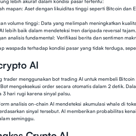
ung lebih akurat dalam kondisi pasar tertentu:
h mapan: Aset dengan likuiditas tinggi seperti Bitcoin dan E
gan volume tinggi: Data yang melimpah meningkatkan kualita
: AI lebih baik dalam mendeteksi tren daripada reversal tajam
an analisis fundamental: Verifikasi berita dan sentimen mak
tap waspada terhadap kondisi pasar yang tidak terduga, sepe
crypto AI
g trader menggunakan bot trading AI untuk membeli Bitcoin s
 Bot mengeksekusi order secara otomatis dalam 2 detik. Da
 3 hari rugi karena sinyal palsu.
tform analisis on-chain AI mendeteksi akumulasi whale di t
rdasarkan sinyal tersebut. AI memberikan probabilitas kena
alam seminggu.
ngkas Crypto AI