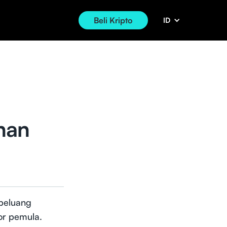
Beli Kripto
ID
han
 peluang
tor pemula.