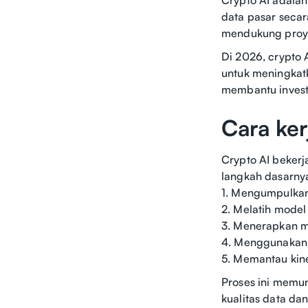
data pasar secar
mendukung proyek
Di 2026, crypto
untuk meningkat
membantu invest
Cara ker
Crypto AI beker
langkah dasarny
1. Mengumpulkan 
2. Melatih model
3. Menerapkan m
4. Menggunakan b
5. Memantau kin
Proses ini memun
kualitas data dan