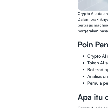
Crypto AI adalah
Dalam praktiknya
berbasis machine
pergerakan pasar
Poin Pen
Crypto AI 
Token AI s
Bot tradin
Analisis 
Pemula pe
Apa itu 
Crypto AI adalah