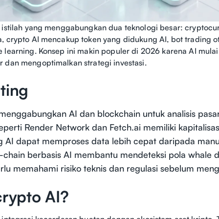
 istilah yang menggabungkan dua teknologi besar: cryptocu
, crypto AI mencakup token yang didukung AI, bot trading ot
 learning. Konsep ini makin populer di 2026 karena AI mul
 dan mengoptimalkan strategi investasi.
ting
menggabungkan AI dan blockchain untuk analisis pasar
eperti Render Network dan Fetch.ai memiliki kapitalisas
g AI dapat memproses data lebih cepat daripada manusi
on-chain berbasis AI membantu mendeteksi pola whale d
rlu memahami risiko teknis dan regulasi sebelum meng
crypto AI?
 integrasi kecerdasan buatan dengan ekosistem aset kripto. 