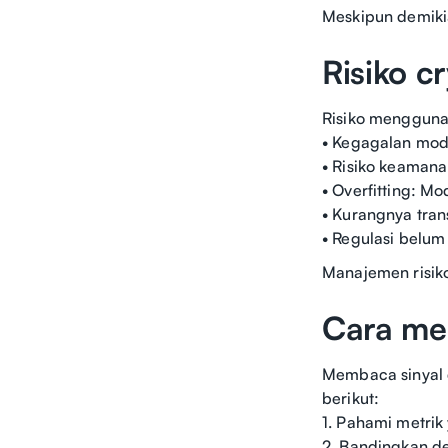
Meskipun demikian
Risiko c
Risiko menggunak
• Kegagalan mode
• Risiko keamana
• Overfitting: M
• Kurangnya tran
• Regulasi belum
Manajemen risik
Cara me
Membaca sinyal 
berikut:
1. Pahami metrik 
2. Bandingkan den