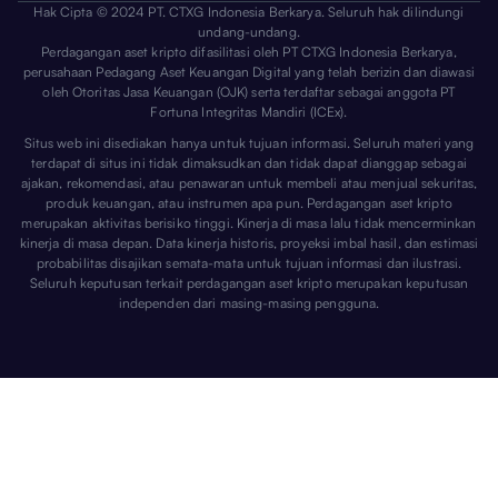
Hak Cipta © 2024 PT. CTXG Indonesia Berkarya. Seluruh hak dilindungi
undang-undang.
Perdagangan aset kripto difasilitasi oleh PT CTXG Indonesia Berkarya,
perusahaan Pedagang Aset Keuangan Digital yang telah berizin dan diawasi
oleh Otoritas Jasa Keuangan (OJK) serta terdaftar sebagai anggota PT
Fortuna Integritas Mandiri (ICEx).
Situs web ini disediakan hanya untuk tujuan informasi. Seluruh materi yang
terdapat di situs ini tidak dimaksudkan dan tidak dapat dianggap sebagai
ajakan, rekomendasi, atau penawaran untuk membeli atau menjual sekuritas,
produk keuangan, atau instrumen apa pun. Perdagangan aset kripto
merupakan aktivitas berisiko tinggi. Kinerja di masa lalu tidak mencerminkan
kinerja di masa depan. Data kinerja historis, proyeksi imbal hasil, dan estimasi
probabilitas disajikan semata-mata untuk tujuan informasi dan ilustrasi.
Seluruh keputusan terkait perdagangan aset kripto merupakan keputusan
independen dari masing-masing pengguna.