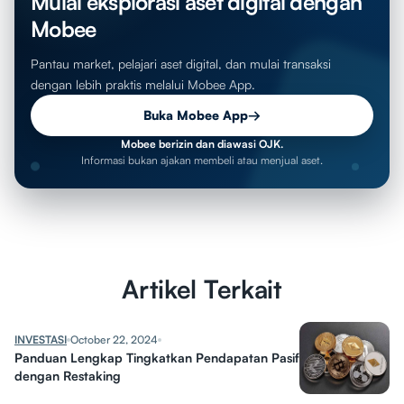
Mulai eksplorasi aset digital dengan
Mobee
Pantau market, pelajari aset digital, dan mulai transaksi
dengan lebih praktis melalui Mobee App.
Buka Mobee App
→
Mobee berizin dan diawasi OJK.
Informasi bukan ajakan membeli atau menjual aset.
Artikel Terkait
INVESTASI
October 22, 2024
Panduan Lengkap Tingkatkan Pendapatan Pasif
dengan Restaking