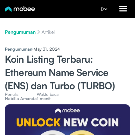
ID
Pengumuman
Artikel
Pengumuman
May 31, 2024
Koin Listing Terbaru:
Ethereum Name Service
(ENS) dan Turbo (TURBO)
Penulis
Waktu baca
Nabilla Amanda
1 menit