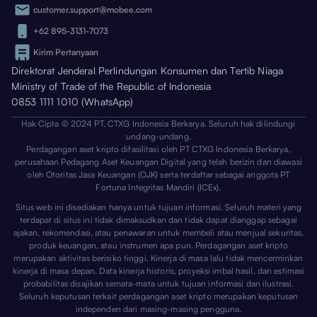
customer.support@mobee.com
+62 895-3131-7073
Kirim Pertanyaan
Direktorat Jenderal Perlindungan Konsumen dan Tertib Niaga
Ministry of Trade of the Republic of Indonesia
0853 1111 1010 (WhatsApp)
Hak Cipta © 2024 PT. CTXG Indonesia Berkarya. Seluruh hak dilindungi
undang-undang.
Perdagangan aset kripto difasilitasi oleh PT CTXG Indonesia Berkarya,
perusahaan Pedagang Aset Keuangan Digital yang telah berizin dan diawasi
oleh Otoritas Jasa Keuangan (OJK) serta terdaftar sebagai anggota PT
Fortuna Integritas Mandiri (ICEx).
Situs web ini disediakan hanya untuk tujuan informasi. Seluruh materi yang
terdapat di situs ini tidak dimaksudkan dan tidak dapat dianggap sebagai
ajakan, rekomendasi, atau penawaran untuk membeli atau menjual sekuritas,
produk keuangan, atau instrumen apa pun. Perdagangan aset kripto
merupakan aktivitas berisiko tinggi. Kinerja di masa lalu tidak mencerminkan
kinerja di masa depan. Data kinerja historis, proyeksi imbal hasil, dan estimasi
probabilitas disajikan semata-mata untuk tujuan informasi dan ilustrasi.
Seluruh keputusan terkait perdagangan aset kripto merupakan keputusan
independen dari masing-masing pengguna.