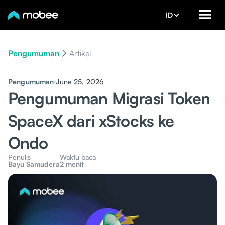
ID
Pengumuman
Artikel
Pengumuman
June 25, 2026
Pengumuman Migrasi Token
SpaceX dari xStocks ke
Ondo
Penulis
Waktu baca
Bayu Samudera
2 menit