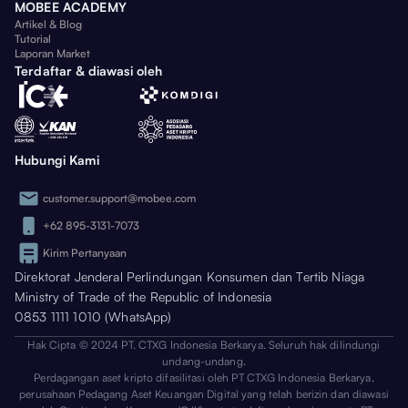
MOBEE ACADEMY
Artikel & Blog
Tutorial
Laporan Market
Terdaftar & diawasi oleh
Hubungi Kami
customer.support@mobee.com
+62 895-3131-7073
Kirim Pertanyaan
Direktorat Jenderal Perlindungan Konsumen dan Tertib Niaga
Ministry of Trade of the Republic of Indonesia
0853 1111 1010 (WhatsApp)
Hak Cipta © 2024 PT. CTXG Indonesia Berkarya. Seluruh hak dilindungi
undang-undang.
Perdagangan aset kripto difasilitasi oleh PT CTXG Indonesia Berkarya,
perusahaan Pedagang Aset Keuangan Digital yang telah berizin dan diawasi