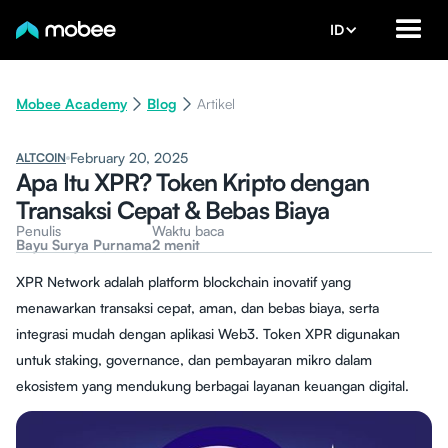
ID
Mobee Academy
Blog
Artikel
February 20, 2025
ALTCOIN
Apa Itu XPR? Token Kripto dengan
Transaksi Cepat & Bebas Biaya
Penulis
Waktu baca
Bayu Surya Purnama
2 menit
XPR Network adalah platform blockchain inovatif yang
menawarkan transaksi cepat, aman, dan bebas biaya, serta
integrasi mudah dengan aplikasi Web3. Token XPR digunakan
untuk staking, governance, dan pembayaran mikro dalam
ekosistem yang mendukung berbagai layanan keuangan digital.