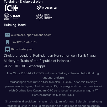
Terdaftar & diawasi oleh
Hubungi Kami
customer.support@mobee.com
+62 895-3131-7073
Kirim Pertanyaan
Direktorat Jenderal Perlindungan Konsumen dan Tertib Niaga
Ministry of Trade of the Republic of Indonesia
0853 1111 1010 (WhatsApp)
Hak Cipta © 2024 PT. CTXG Indonesia Berkarya. Seluruh hak dilindungi
undang-undang.
Perdagangan aset kripto difasilitasi oleh PT CTXG Indonesia Berkarya,
perusahaan Pedagang Aset Keuangan Digital yang telah berizin dan diawasi
oleh Otoritas Jasa Keuangan (OJK) serta terdaftar sebagai anggota PT
Fortuna Integritas Mandiri (ICEx).
Situs web ini disediakan hanya untuk tujuan informasi. Seluruh materi yang
terdapat di situs ini tidak dimaksudkan dan tidak dapat dianggap sebagai