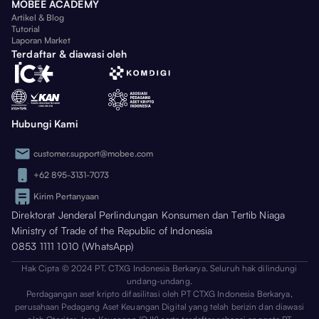
MOBEE ACADEMY
Artikel & Blog
Tutorial
Laporan Market
Terdaftar & diawasi oleh
Hubungi Kami
customer.support@mobee.com
+62 895-3131-7073
Kirim Pertanyaan
Direktorat Jenderal Perlindungan Konsumen dan Tertib Niaga
Ministry of Trade of the Republic of Indonesia
0853 1111 1010 (WhatsApp)
Hak Cipta © 2024 PT. CTXG Indonesia Berkarya. Seluruh hak dilindungi
undang-undang.
Perdagangan aset kripto difasilitasi oleh PT CTXG Indonesia Berkarya,
perusahaan Pedagang Aset Keuangan Digital yang telah berizin dan diawasi