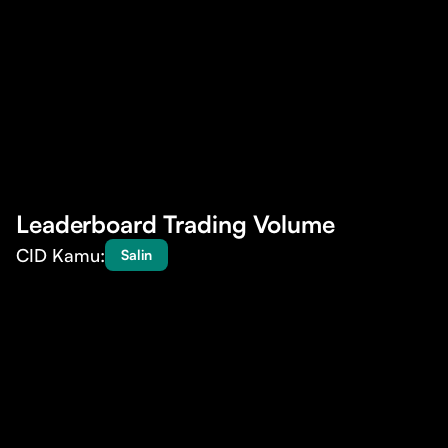
Tentang Campaign
Syarat & Ketentuan
Cara Klaim Hadiah
Leaderboard Trading Volume
CID Kamu:
Salin