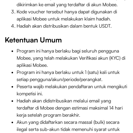
dikirimkan ke email yang terdaftar di akun Mobee.
Kode voucher tersebut hanya dapat digunakan di
aplikasi Mobee untuk melakukan klaim hadiah.
Hadiah akan distribusikan dalam bentuk USDT.
Ketentuan Umum
Program ini hanya berlaku bagi seluruh pengguna
Mobee, yang telah melakukan Verifikasi akun (KYC) di
aplikasi Mobee.
Program ini hanya berlaku untuk 1 (satu) kali untuk
setiap pengguna/akun/periode/perangkat.
Peserta wajib melakukan pendaftaran untuk mengikuti
kompetisi ini.
Hadiah akan didistribusikan melalui email yang
terdaftar di Mobee dengan estimasi maksimal 14 hari
kerja setelah program berakhir.
Akun yang didaftarkan secara massal (bulk) secara
ilegal serta sub-akun tidak memenuhi syarat untuk