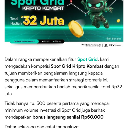
Dalam rangka memperkenalkan fitur
Spot Grid
, kami
mengadakan kompetisi
Spot Grid Kripto Kombat
dengan
tujuan memberikan pengalaman langsung kepada
pengguna dalam memanfaatkan strategi otomatis ini,
sekaligus memperebutkan hadiah menarik senilai total Rp32
juta
Tidak hanya itu, 300 peserta pertama yang mencapai
minimum volume investasi di Spot Grid juga berhak
mendapatkan
bonus langsung senilai Rp50.000
.
Daftar sekarang dan catat tanggalnya: