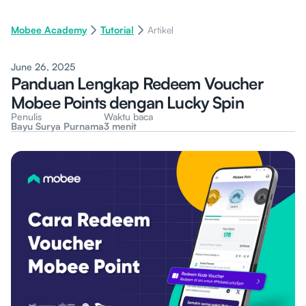
Mobee Academy
Tutorial
Artikel
June 26, 2025
Panduan Lengkap Redeem Voucher
Mobee Points dengan Lucky Spin
Penulis
Waktu baca
Bayu Surya Purnama
3 menit