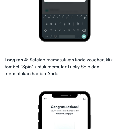
Langkah 4:
Setelah memasukkan kode voucher, klik
tombol “Spin” untuk memutar Lucky Spin dan
menentukan hadiah Anda.