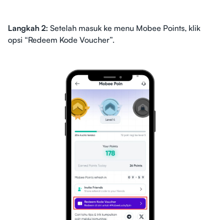
Langkah 2:
Setelah masuk ke menu Mobee Points, klik
opsi “Redeem Kode Voucher”.