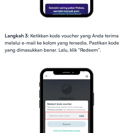
Langkah 3:
Ketikkan kode voucher yang Anda terima
melalui e-mail ke kolom yang tersedia. Pastikan kode
yang dimasukkan benar. Lalu, klik “Redeem”.