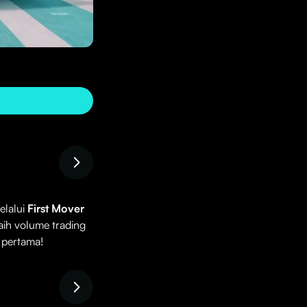
elalui
First Mover
aih volume trading
 pertama!