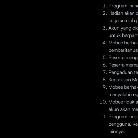
Program ini h
Hadiah akan d
kerja setelah
Akun yang did
untuk berpart
Mobee berhak
pemberitahua
Peserta mengi
Peserta memah
Pengaduan te
Keputusan Mo
Mobee berhak
menyalahi reg
Mobee tidak a
akun akan men
Program ini s
pengguna. Keg
lainnya.