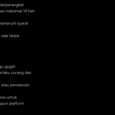
ode/perangkat.
asi maksimal 14 hari
 memenuhi syarat
saja tanpa
gu gugat.
erlaku curang dan
i atau pemalsuan
osi untuk
aupun platform