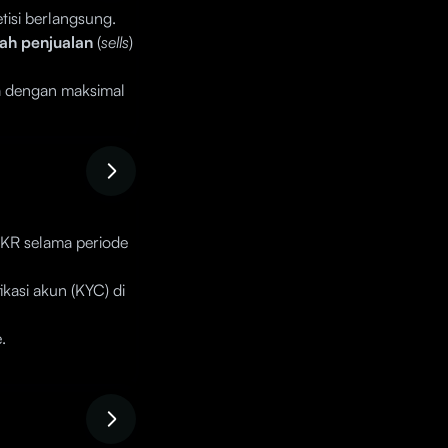
isi berlangsung.
ah penjualan
(
sells
)
a dengan maksimal
SKR selama periode
kasi akun (KYC) di
.