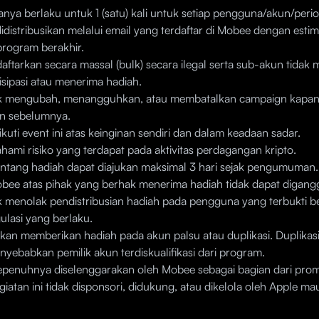
anya berlaku untuk 1 (satu) kali untuk setiap pengguna/akun/peri
idistribusikan melalui email yang terdaftar di Mobee dengan estim
 program berakhir.
aftarkan secara massal (bulk) secara ilegal serta sub-akun tidak
isipasi atau menerima hadiah.
 mengubah, menangguhkan, atau membatalkan campaign kapan 
n sebelumnya.
kuti event ini atas keinginan sendiri dan dalam keadaan sadar.
ami risiko yang terdapat pada aktivitas perdagangan kripto.
ntang hadiah dapat diajukan maksimal 3 hari sejak pengumuman.
bee atas pihak yang berhak menerima hadiah tidak dapat digang
 menolak pendistribusian hadiah pada pengguna yang terbukti b
ulasi yang berlaku.
kan memberikan hadiah pada akun palsu atau duplikasi. Duplikas
yebabkan pemilik akun terdiskualifikasi dari program.
epenuhnya diselenggarakan oleh Mobee sebagai bagian dari prom
iatan ini tidak disponsori, didukung, atau dikelola oleh Apple m