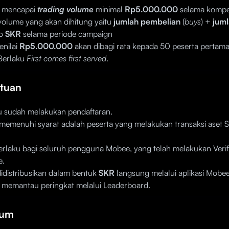
s mencapai
trading volume
minimal
Rp5.000.000
selama kompet
 volume yang akan dihitung yaitu
jumlah pembelian
(
buys
) +
juml
to
SKR
selama periode campaign
enilai
Rp5.000.000
akan dibagi rata kepada 50 peserta pertam
Berlaku
First comes first served
.
ntuan
u sudah melakukan pendaftaran.
memenuhi syarat adalah peserta yang melakukan transaksi aset 
erlaku bagi seluruh pengguna Mobee, yang telah melakukan Verifi
e.
idistribusikan dalam bentuk
SKR
langsung melalui aplikasi Mobee
 memantau peringkat melalui Leaderboard.
mum