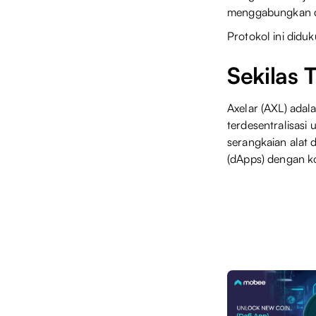
menggabungkan de
Protokol ini didu
Sekilas 
Axelar (AXL) adal
terdesentralisasi
serangkaian alat 
(dApps) dengan ko