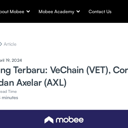
bout Mobee
Mobee Academy
Contact Us
Article
ril 19, 2024
ting Terbaru: VeChain (VET), C
dan Axelar (AXL)
ead Time
 minutes