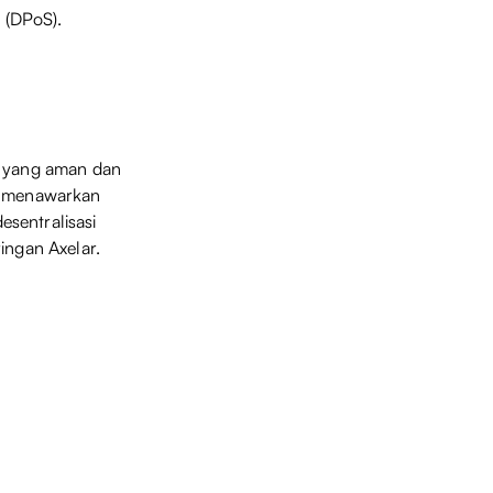
 (DPoS).
i yang aman dan
ni menawarkan
sentralisasi
ingan Axelar.