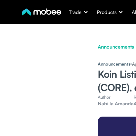
Trade
Products
A
Announcements
Announcements
Ap
Koin Lis
(CORE), 
Author
R
Nabilla Amanda
4