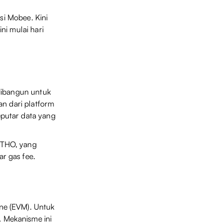
si Mobee. Kini
ni mulai hari
dibangun untuk
an dari platform
putar data yang
VTHO, yang
r gas fee.
ne (EVM). Untuk
 Mekanisme ini