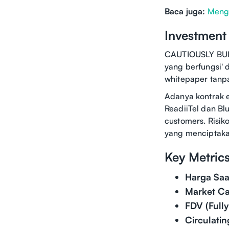
Baca juga:
Menge
Investment
CAUTIOUSLY BULL
yang berfungsi' 
whitepaper tanp
Adanya kontrak e
ReadiiTel dan B
customers. Risik
yang menciptakan
Key Metric
Harga Saat
Market Ca
FDV (Fully
Circulatin