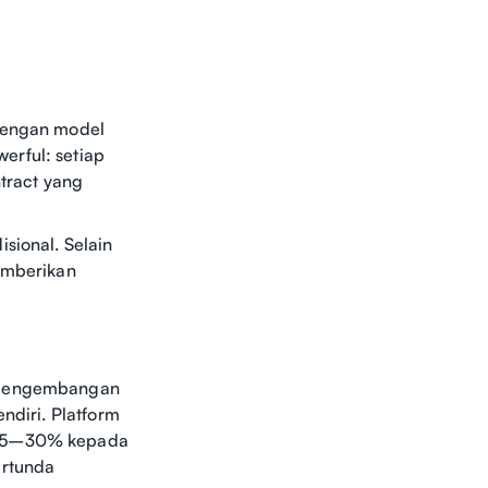
 dengan model
erful: setiap
ntract yang
sional. Selain
memberikan
a pengembangan
ndiri. Platform
a 15–30% kepada
ertunda