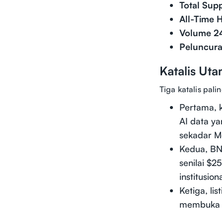
Total Supp
All-Time H
Volume 2
Peluncura
Katalis Ut
Tiga katalis pal
Pertama, k
AI data ya
sekadar Mo
Kedua, BN
senilai $2
institusio
Ketiga, li
membuka a