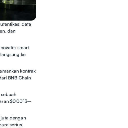
utentikasi data
en, dan
novatif: smart
 langsung ke
gamankan kontrak
 dari BNB Chain
, sebuah
saran $0.0013–
 juta dengan
ara serius.