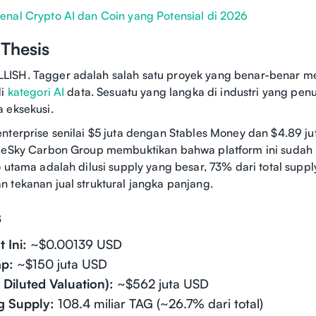
nal Crypto AI dan Coin yang Potensial di 2026
 Thesis
ISH. Tagger adalah salah satu proyek yang benar-benar me
di
kategori AI
data. Sesuatu yang langka di industri yang pe
a eksekusi.
nterprise senilai $5 juta dengan Stables Money dan $4.89 j
lueSky Carbon Group membuktikan bahwa platform ini sudah 
o utama adalah dilusi supply yang besar, 73% dari total supp
 tekanan jual struktural jangka panjang.
s
 Ini:
~$0.00139 USD
p:
~$150 juta USD
 Diluted Valuation):
~$562 juta USD
g Supply:
108.4 miliar TAG (~26.7% dari total)