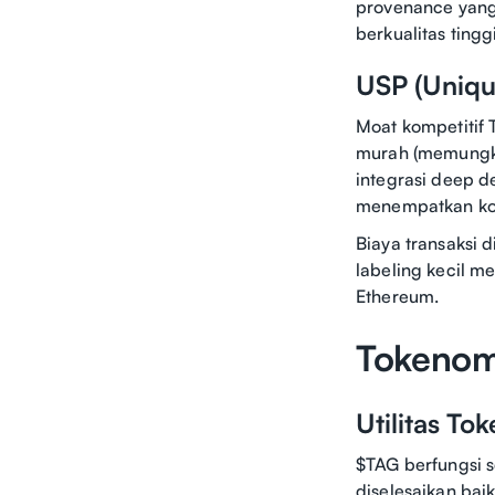
provenance yang 
berkualitas tinggi
USP (Unique
Moat kompetitif 
murah (memungki
integrasi deep 
menempatkan kont
Biaya transaksi 
labeling kecil m
Ethereum.
Tokenom
Utilitas Tok
$TAG berfungsi 
diselesaikan ba