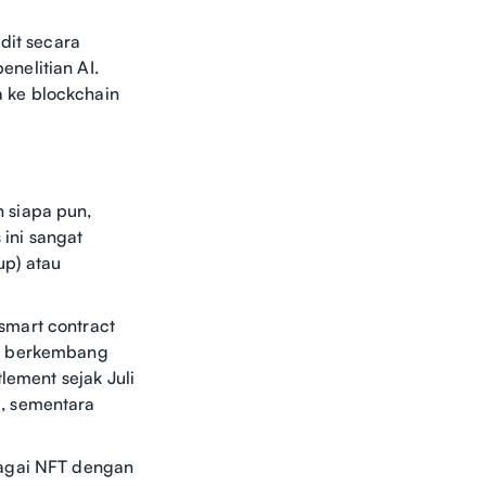
dit secara
nelitian AI.
 ke blockchain
 siapa pun,
 ini sangat
up) atau
smart contract
ra berkembang
lement sejak Juli
, sementara
bagai NFT dengan