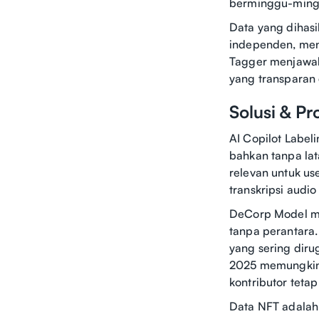
berminggu-min
Data yang dihasi
independen, menc
Tagger menjawab
yang transparan d
Solusi & P
AI Copilot Labe
bahkan tanpa lata
relevan untuk use
transkripsi audi
DeCorp Model me
tanpa perantara
yang sering diru
2025 memungkink
kontributor teta
Data NFT adalah