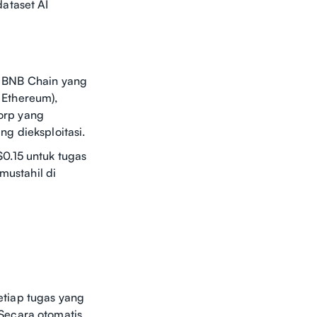
ataset AI
ur BNB Chain yang
 Ethereum),
orp yang
g dieksploitasi.
0.15 untuk tugas
mustahil di
tiap tugas yang
Secara otomatis