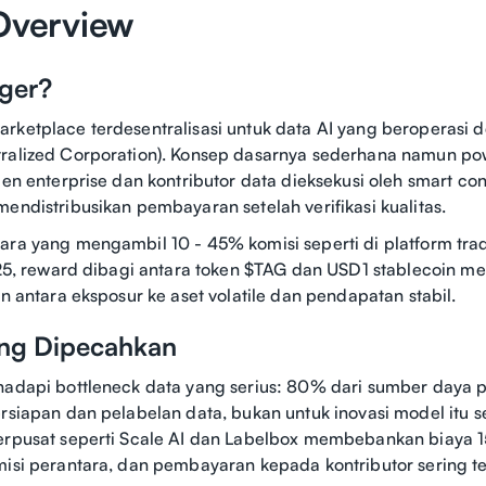
Overview
gger?
rketplace terdesentralisasi untuk data AI yang beroperasi
ralized Corporation). Konsep dasarnya sederhana namun pow
ien enterprise dan kontributor data dieksekusi oleh smart co
mendistribusikan pembayaran setelah verifikasi kualitas.
ara yang mengambil 10 - 45% komisi seperti di platform tradi
2025, reward dibagi antara token $TAG dan USD1 stablecoin 
an antara eksposur ke aset volatile dan pendapatan stabil.
ng Dipecahkan
dapi bottleneck data yang serius: 80% dari sumber day
ersiapan dan pelabelan data, bukan untuk inovasi model itu se
terpusat seperti Scale AI dan Labelbox membebankan biay
misi perantara, dan pembayaran kepada kontributor sering t