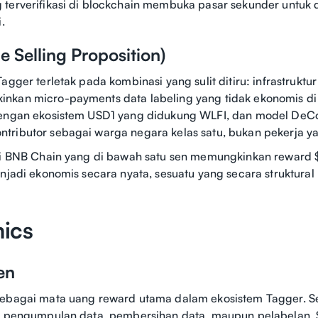
terverifikasi di blockchain membuka pasar sekunder untuk d
.
 Selling Proposition)
Tagger terletak pada kombinasi yang sulit ditiru: infrastrukt
nkan micro-payments data labeling yang tidak ekonomis di
dengan ekosistem USD1 yang didukung WLFI, dan model DeC
ributor sebagai warga negara kelas satu, bukan pekerja yan
di BNB Chain yang di bawah satu sen memungkinkan reward $
enjadi ekonomis secara nyata, sesuatu yang secara struktural 
ics
en
sebagai mata uang reward utama dalam ekosistem Tagger. Se
ik pengumpulan data, pembersihan data, maupun pelabelan. 