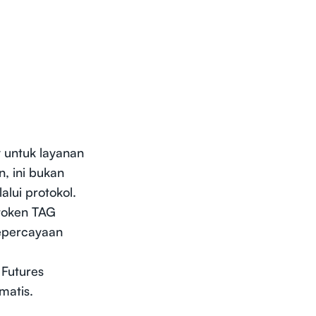
y untuk layanan
, ini bukan
alui protokol.
token TAG
kepercayaan
 Futures
matis.