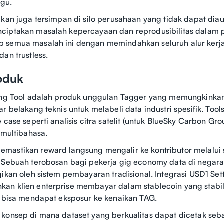
ggu.
lkan juga tersimpan di silo perusahaan yang tidak dapat diau
iptakan masalah kepercayaan dan reprodusibilitas dalam pe
 semua masalah ini dengan memindahkan seluruh alur kerja
an trustless.
roduk
ling Tool adalah produk unggulan Tagger yang memungkinkan
r belakang teknis untuk melabeli data industri spesifik. Tools
 case seperti analisis citra satelit (untuk BlueSky Carbon Gro
o multibahasa.
mastikan reward langsung mengalir ke kontributor melalui 
. Sebuah terobosan bagi pekerja gig economy data di nega
gikan oleh sistem pembayaran tradisional. Integrasi USD1 Sett
an klien enterprise membayar dalam stablecoin yang stabil
p bisa mendapat eksposur ke kenaikan TAG.
 konsep di mana dataset yang berkualitas dapat dicetak se