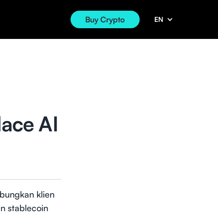
Buy Crypto
EN
lace AI
bungkan klien
n stablecoin