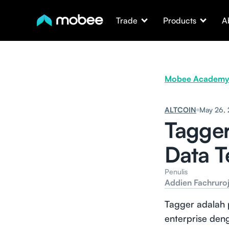
Trade
Products
A
Mobee Academy
ALTCOIN
May 26,
Tagger
Data T
Penulis
Addien Fachruroj
Tagger adalah 
enterprise deng