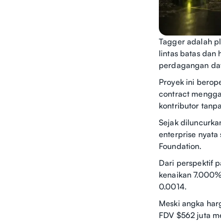
Tagger adalah pl
lintas batas dan
perdagangan da
Proyek ini berop
contract menggan
kontributor tanp
Sejak diluncurka
enterprise nyata
Foundation.
Dari perspektif 
kenaikan 7.000%
0.0014.
Meski angka har
FDV $562 juta me