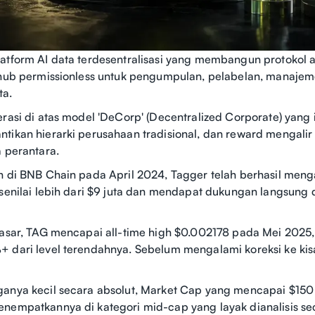
atform AI data terdesentralisasi yang membangun protokol a
 hub permissionless untuk pengumpulan, pelabelan, manajem
ta.
erasi di atas model 'DeCorp' (Decentralized Corporate) yang i
tikan hierarki perusahaan tradisional, dan reward mengalir
a perantara.
n di BNB Chain pada April 2024, Tagger telah berhasil men
 senilai lebih dari $9 juta dan mendapat dukungan langsung
pasar, TAG mencapai all-time high $0.002178 pada Mei 2025
+ dari level terendahnya. Sebelum mengalami koreksi ke ki
ganya kecil secara absolut, Market Cap yang mencapai $150
nempatkannya di kategori mid-cap yang layak dianalisis sec