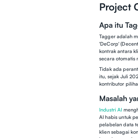
Project 
Apa itu Ta
Tagger adalah ma
'DeCorp' (Decent
kontrak antara kl
secara otomatis 
Tidak ada perant
itu, sejak Juli 
kontributor pilih
Masalah ya
Industri AI
mengha
AI habis untuk p
pelabelan data 
klien sebagai ko