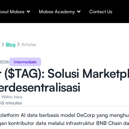
bout Mobee
Mobee Academy
Contact Us
Blog
Articles
 2026
Intermediate
 ($TAG): Solusi Marketp
erdesentralisasi
Waktu baca
i
6 minutes
platform AI data berbasis model DeCorp yang menghu
an kontributor data melalui infrastruktur BNB Chain da