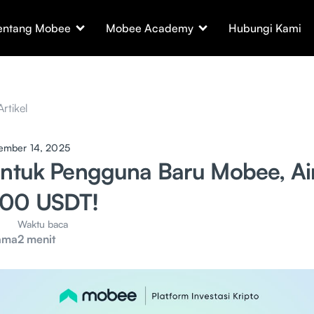
entang Mobee
Mobee Academy
Hubungi Kami
Artikel
ember 14, 2025
untuk Pengguna Baru Mobee, Ai
100 USDT!
Waktu baca
ama
2 menit