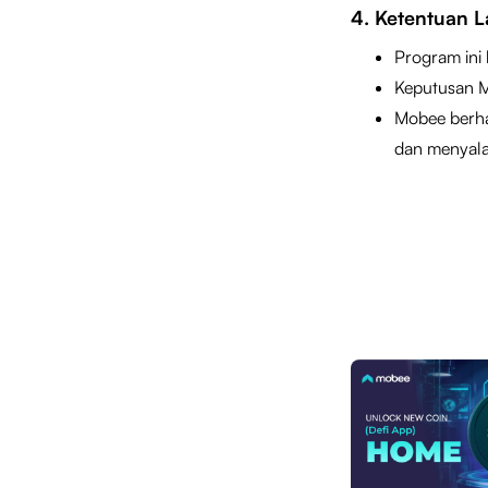
4. Ketentuan L
Program ini 
Keputusan M
Mobee berha
dan menyalah