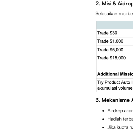
2. Misi & Aidro
Selesaikan misi 
3. Mekanisme 
Airdrop akan 
Hadiah terba
Jika kuota h