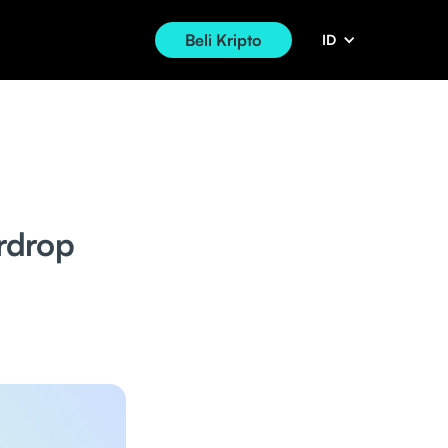
Beli Kripto
ID
rdrop