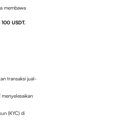
bisa membawa
a
100 USDT.
n transaksi jual-
il menyelesaikan
kun (KYC) di