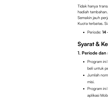
Tidak hanya trans
hadiah tambahan.
Semakin jauh per
Kuota terbatas. Si
Periode:
14 
Syarat & K
1. Periode dan
Program ini
beli untuk p
Jumlah nom
misi.
Program ini 
aplikasi Mob