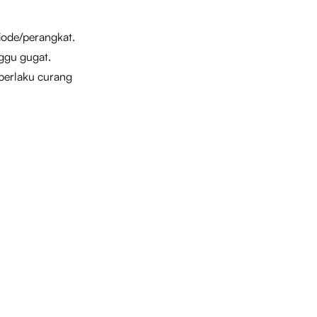
riode/perangkat.
ggu gugat.
berlaku curang