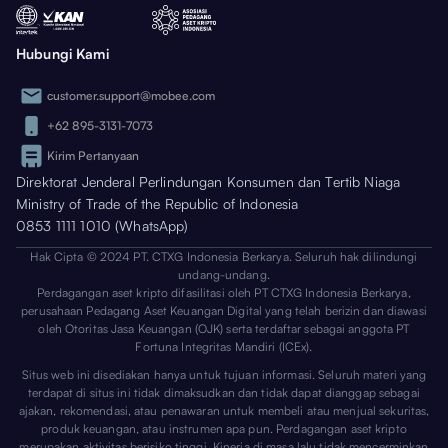
Hubungi Kami
customer.support@mobee.com
+62 895-3131-7073
Kirim Pertanyaan
Direktorat Jenderal Perlindungan Konsumen dan Tertib Niaga
Ministry of Trade of the Republic of Indonesia
0853 1111 1010 (WhatsApp)
Hak Cipta © 2024 PT. CTXG Indonesia Berkarya. Seluruh hak dilindungi
undang-undang.
Perdagangan aset kripto difasilitasi oleh PT CTXG Indonesia Berkarya,
perusahaan Pedagang Aset Keuangan Digital yang telah berizin dan diawasi
oleh Otoritas Jasa Keuangan (OJK) serta terdaftar sebagai anggota PT
Fortuna Integritas Mandiri (ICEx).
Situs web ini disediakan hanya untuk tujuan informasi. Seluruh materi yang
terdapat di situs ini tidak dimaksudkan dan tidak dapat dianggap sebagai
ajakan, rekomendasi, atau penawaran untuk membeli atau menjual sekuritas,
produk keuangan, atau instrumen apa pun. Perdagangan aset kripto
merupakan aktivitas berisiko tinggi. Kinerja di masa lalu tidak mencerminkan