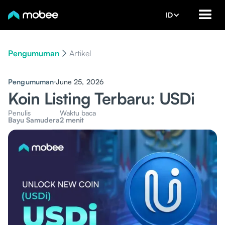
ID
Pengumuman
Artikel
Pengumuman
June 25, 2026
Koin Listing Terbaru: USDi
Penulis
Waktu baca
Bayu Samudera
2 menit