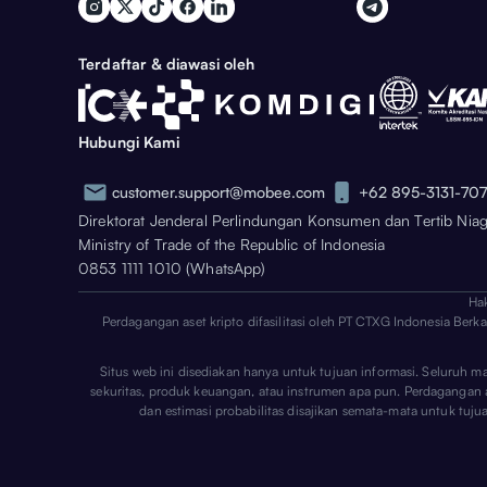
Terdaftar & diawasi oleh
Hubungi Kami
customer.support@mobee.com
+62 895-3131-70
Direktorat Jenderal Perlindungan Konsumen dan Tertib Nia
Ministry of Trade of the Republic of Indonesia
0853 1111 1010 (WhatsApp)
Ha
Perdagangan aset kripto difasilitasi oleh PT CTXG Indonesia Berk
Situs web ini disediakan hanya untuk tujuan informasi. Seluruh m
sekuritas, produk keuangan, atau instrumen apa pun. Perdagangan aset
dan estimasi probabilitas disajikan semata-mata untuk tuj