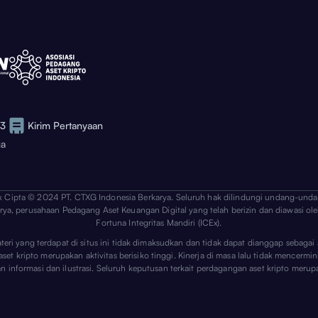
73
Kirim Pertanyaan
ga
k Cipta © 2024 PT. CTXG Indonesia Berkarya. Seluruh hak dilindungi undang-unda
arya, perusahaan Pedagang Aset Keuangan Digital yang telah berizin dan diawasi ole
Fortuna Integritas Mandiri (ICEx).
ateri yang terdapat di situs ini tidak dimaksudkan dan tidak dapat dianggap sebag
 kripto merupakan aktivitas berisiko tinggi. Kinerja di masa lalu tidak mencerminka
uan informasi dan ilustrasi. Seluruh keputusan terkait perdagangan aset kripto m