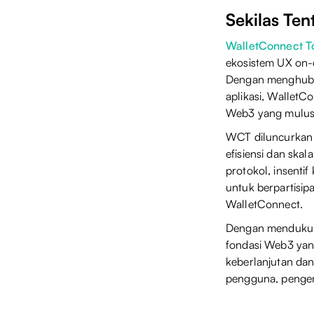
Sekilas Te
WalletConnect T
ekosistem UX on-c
Dengan menghubun
aplikasi, Wallet
Web3 yang mulus d
WCT diluncurkan d
efisiensi dan skal
protokol, insenti
untuk berpartisi
WalletConnect.
Dengan mendukung
fondasi Web3 yang
keberlanjutan dan
pengguna, pengem