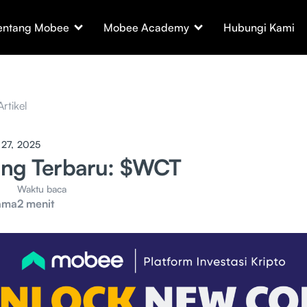
entang Mobee
Mobee Academy
Hubungi Kami
Artikel
 27, 2025
ting Terbaru: $WCT
Waktu baca
ama
2 menit