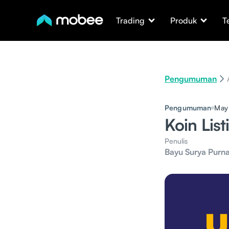
Trading
Produk
T
Pengumuman
Pengumuman
May
Koin Lis
Penulis
Bayu Surya Purn