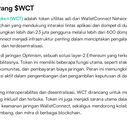
ntang $WCT
oken (WCT)
adalah token utilitas asli dari WalletConnect Netwo
hain yang mendukung interaksi lintas aplikasi dan dompet di d
gkan lebih dari 23 juta pengguna melalui lebih dari 600 do
Connect menjadi infrastruktur penting dalam menciptakan peng
an terdesentralisasi.
i jaringan Optimism, sebuah solusi layer-2 Ethereum yang terk
abilitasnya. Token ini memiliki beberapa fungsi utama, seperti stak
f komunitas, dan pembayaran biaya jaringan. Peran ini memungk
pasi aktif dalam pengembangan dan pengambilan keputusan di d
 interoperabilitas dan desentralisasi, WCT dirancang untuk 
 inklusif dan terbuka. Token ini juga menjadi sarana utama da
 keamanan jaringan WalletConnect, sekaligus mendorong kolabo
bang, dan mitra di berbagai blockchain.