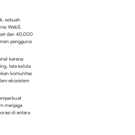
rk, sebuah
unia Web3.
mpet dan 40.000
alaman pengguna
enal karena
ing, tata kelola
inkan komunitas
alam ekosistem
memperkuat
lam menjaga
rasi di antara