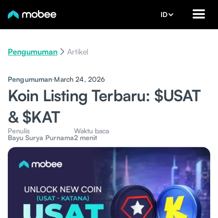
ID
Pengumuman
Artikel
Pengumuman
March 24, 2026
Koin Listing Terbaru: $USAT
& $KAT
Penulis
Waktu baca
Bayu Surya Purnama
2 menit