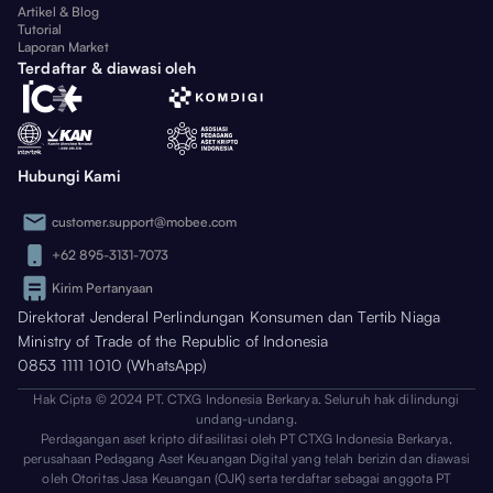
Artikel & Blog
Tutorial
Laporan Market
Terdaftar & diawasi oleh
Hubungi Kami
customer.support@mobee.com
+62 895-3131-7073
Kirim Pertanyaan
Direktorat Jenderal Perlindungan Konsumen dan Tertib Niaga
Ministry of Trade of the Republic of Indonesia
0853 1111 1010 (WhatsApp)
Hak Cipta © 2024 PT. CTXG Indonesia Berkarya. Seluruh hak dilindungi
undang-undang.
Perdagangan aset kripto difasilitasi oleh PT CTXG Indonesia Berkarya,
perusahaan Pedagang Aset Keuangan Digital yang telah berizin dan diawasi
oleh Otoritas Jasa Keuangan (OJK) serta terdaftar sebagai anggota PT