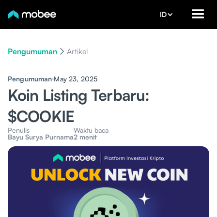
ID
Pengumuman
Artikel
Pengumuman
May 23, 2025
Koin Listing Terbaru:
$COOKIE
Penulis
Waktu baca
Bayu Surya Purnama
2 menit