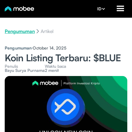
ID
Pengumuman
Artikel
Pengumuman
October 14, 2025
Koin Listing Terbaru: $BLUE
Penulis
Waktu baca
Bayu Surya Purnama
2 menit