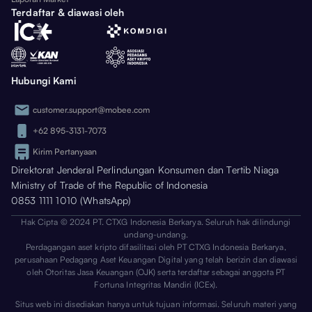
Terdaftar & diawasi oleh
Hubungi Kami
customer.support@mobee.com
+62 895-3131-7073
Kirim Pertanyaan
Direktorat Jenderal Perlindungan Konsumen dan Tertib Niaga
Ministry of Trade of the Republic of Indonesia
0853 1111 1010 (WhatsApp)
Hak Cipta © 2024 PT. CTXG Indonesia Berkarya. Seluruh hak dilindungi
undang-undang.
Perdagangan aset kripto difasilitasi oleh PT CTXG Indonesia Berkarya,
perusahaan Pedagang Aset Keuangan Digital yang telah berizin dan diawasi
oleh Otoritas Jasa Keuangan (OJK) serta terdaftar sebagai anggota PT
Fortuna Integritas Mandiri (ICEx).
Situs web ini disediakan hanya untuk tujuan informasi. Seluruh materi yang