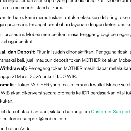
 meninjau semua aset kripto yang tersedia di aplikasi Mobee un
t terus memenuhi standar kami.
auan terbaru, kami memutuskan untuk melakukan delisting tok
n proses ini, terdapat perubahan layanan dengan ketentuan seb
ari proses ini, Mobee memberikan masa tenggang bagi pemeg
sebagai berikut:
Jual, dan Deposit:
Fitur ini sudah dinonaktifkan. Pengguna tidak l
ransaksi beli, jual, maupun deposit token MOTHER ke akun Mobe
Withdrawal):
Pemegang token MOTHER masih dapat melakukan 
hingga 21 Maret 2026 pukul 11:00 WIB.
omatis:
Token MOTHER yang masih tersisa di wallet Mobee sete
WIB akan dikonversi secara otomatis ke IDR berdasarkan nilai tu
akukan.
ebih lanjut atau bantuan, silakan hubungi tim
Customer Support
ke
customer.support@mobee.com
.
 perhatian Anda.