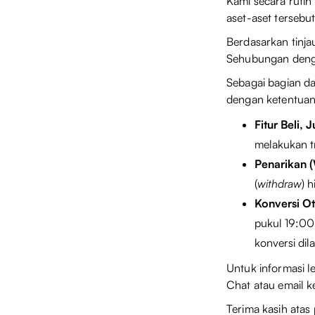
Kami secara rutin
aset-aset tersebu
Berdasarkan tinj
Sehubungan denga
Sebagai bagian d
dengan ketentuan 
Fitur Beli, 
melakukan t
Penarikan (
(
withdraw
) 
Konversi Ot
pukul 19:00 
konversi dil
Untuk informasi l
Chat atau email 
Terima kasih atas