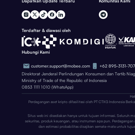
Dapatkan Update Terbaru
Komunitas Kami
Terdaftar & diawasi oleh
Hubungi Kami
customer.support@mobee.com
+62 895-3131-70
Direktorat Jenderal Perlindungan Konsumen dan Tertib Nia
Ministry of Trade of the Republic of Indonesia
0853 1111 1010 (WhatsApp)
Ha
Perdagangan aset kripto difasilitasi oleh PT CTXG Indonesia Berk
Situs web ini disediakan hanya untuk tujuan informasi. Seluruh m
sekuritas, produk keuangan, atau instrumen apa pun. Perdagangan aset
dan estimasi probabilitas disajikan semata-mata untuk tuj