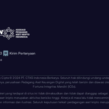
73
Kirim Pertanyaan
ga
k Cipta © 2024 PT. CTXG Indonesia Berkarya. Seluruh hak dilindungi undang-unda
arya, perusahaan Pedagang Aset Keuangan Digital yang telah berizin dan diawasi ole
Fortuna Integritas Mandiri (ICEx).
ateri yang terdapat di situs ini tidak dimaksudkan dan tidak dapat dianggap sebag
 kripto merupakan aktivitas berisiko tinggi. Kinerja di masa lalu tidak mencerminka
uan informasi dan ilustrasi. Seluruh keputusan terkait perdagangan aset kripto m