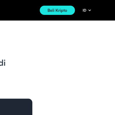
Beli Kripto
ID
di