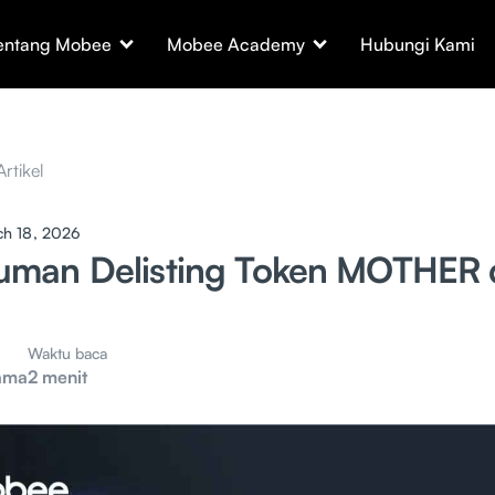
entang Mobee
Mobee Academy
Hubungi Kami
Artikel
ch 18, 2026
man Delisting Token MOTHER 
Waktu baca
ama
2 menit