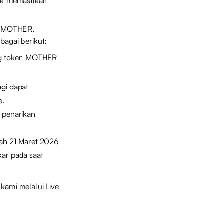
tuk memastikan
en MOTHER.
agai berikut:
ang token MOTHER
agi dapat
e.
penarikan
lah 21 Maret 2026
kar pada saat
kami melalui Live