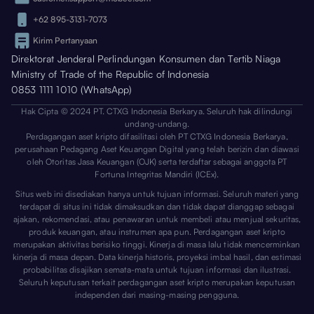
+62 895-3131-7073
Kirim Pertanyaan
Direktorat Jenderal Perlindungan Konsumen dan Tertib Niaga
Ministry of Trade of the Republic of Indonesia
0853 1111 1010 (WhatsApp)
Hak Cipta © 2024 PT. CTXG Indonesia Berkarya. Seluruh hak dilindungi
undang-undang.
Perdagangan aset kripto difasilitasi oleh PT CTXG Indonesia Berkarya,
perusahaan Pedagang Aset Keuangan Digital yang telah berizin dan diawasi
oleh Otoritas Jasa Keuangan (OJK) serta terdaftar sebagai anggota PT
Fortuna Integritas Mandiri (ICEx).
Situs web ini disediakan hanya untuk tujuan informasi. Seluruh materi yang
terdapat di situs ini tidak dimaksudkan dan tidak dapat dianggap sebagai
ajakan, rekomendasi, atau penawaran untuk membeli atau menjual sekuritas,
produk keuangan, atau instrumen apa pun. Perdagangan aset kripto
merupakan aktivitas berisiko tinggi. Kinerja di masa lalu tidak mencerminkan
kinerja di masa depan. Data kinerja historis, proyeksi imbal hasil, dan estimasi
probabilitas disajikan semata-mata untuk tujuan informasi dan ilustrasi.
Seluruh keputusan terkait perdagangan aset kripto merupakan keputusan
independen dari masing-masing pengguna.