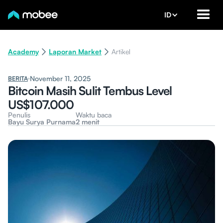
ID
Academy
Laporan Market
Artikel
November 11, 2025
BERITA
Bitcoin Masih Sulit Tembus Level
US$107.000
Penulis
Waktu baca
Bayu Surya Purnama
2 menit