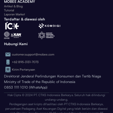
MOBEE ACADEMY
Artikel & Blog
Tutorial
Laporan Market
Terdaftar & diawasi oleh
Hubungi Kami
customer.support@mobee.com
+62 895-3131-7073
Kirim Pertanyaan
Direktorat Jenderal Perlindungan Konsumen dan Tertib Niaga
Ministry of Trade of the Republic of Indonesia
0853 1111 1010 (WhatsApp)
Hak Cipta © 2024 PT. CTXG Indonesia Berkarya. Seluruh hak dilindungi
undang-undang.
Perdagangan aset kripto difasilitasi oleh PT CTXG Indonesia Berkarya,
perusahaan Pedagang Aset Keuangan Digital yang telah berizin dan diawasi