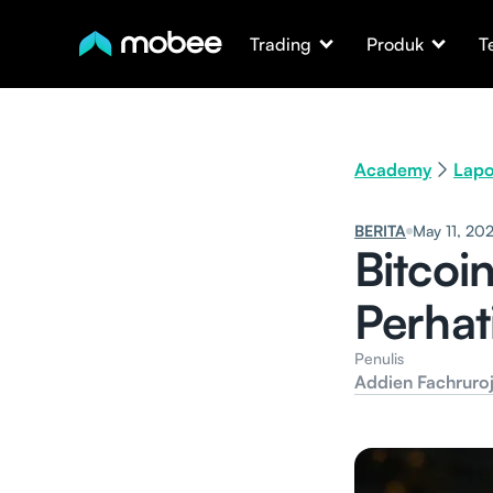
Trading
Produk
T
Academy
Lapo
BERITA
May 11, 20
Bitcoi
Perhat
Penulis
Addien Fachruroj