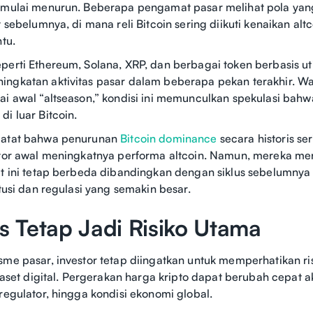
n mulai menurun. Beberapa pengamat pasar melihat pola yan
t sebelumnya, di mana reli Bitcoin sering diikuti kenaikan altc
ntu.
perti Ethereum, Solana, XRP, dan berbagai token berbasis uti
ingkatan aktivitas pasar dalam beberapa pekan terakhir. W
ai awal “altseason,” kondisi ini memunculkan spekulasi bahw
i luar Bitcoin.
catat bahwa penurunan
Bitcoin dominance
secara historis se
kator awal meningkatnya performa altcoin. Namun, mereka 
at ini tetap berbeda dibandingkan dengan siklus sebelumnya
itusi dan regulasi yang semakin besar.
tas Tetap Jadi Risiko Utama
me pasar, investor tetap diingatkan untuk memperhatikan risi
i aset digital. Pergerakan harga kripto dapat berubah cepat 
 regulator, hingga kondisi ekonomi global.