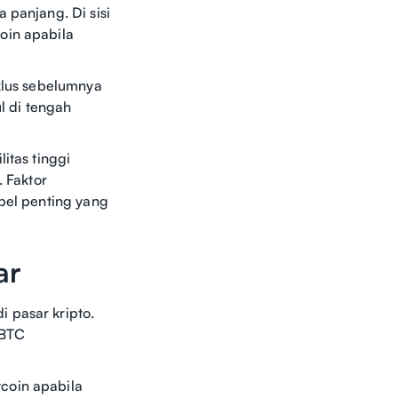
 panjang. Di sisi
oin apabila
klus sebelumnya
ul di tengah
itas tinggi
. Faktor
abel penting yang
ar
 pasar kripto.
 BTC
coin apabila