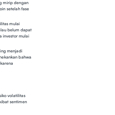
g mirip dengan
oin setelah fase
litas mulai
alau belum dapat
a investor mulai
ring menjadi
menekankan bahwa
 karena
ko volatilitas
akibat sentimen