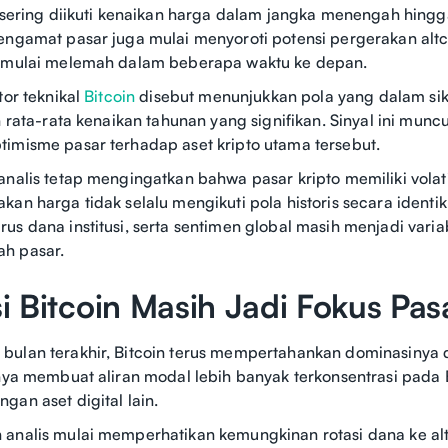
y sering diikuti kenaikan harga dalam jangka menengah hingga
engamat pasar juga mulai menyoroti potensi pergerakan altc
n mulai melemah dalam beberapa waktu ke depan.
tor teknikal
Bitcoin
disebut menunjukkan pola yang dalam si
h rata-rata kenaikan tahunan yang signifikan. Sinyal ini munc
imisme pasar terhadap aset kripto utama tersebut.
analis tetap mengingatkan bahwa pasar kripto memiliki volatil
an harga tidak selalu mengikuti pola historis secara identik
us dana institusi, serta sentimen global masih menjadi vari
h pasar.
 Bitcoin Masih Jadi Fokus Pas
ulan terakhir, Bitcoin terus mempertahankan dominasinya di
anya membuat aliran modal lebih banyak terkonsentrasi pada
gan aset digital lain.
analis mulai memperhatikan kemungkinan rotasi dana ke alt