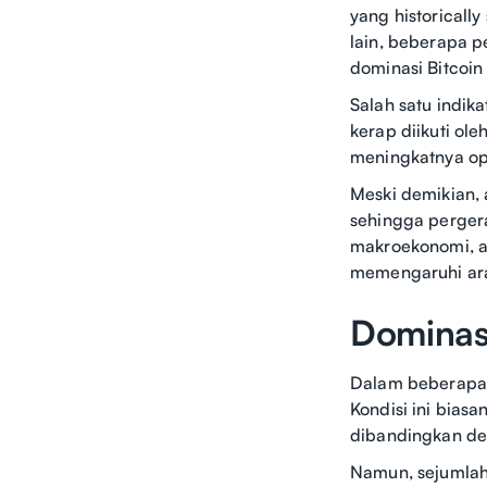
yang historicall
lain, beberapa p
dominasi Bitcoi
Salah satu indika
kerap diikuti ole
meningkatnya opt
Meski demikian, 
sehingga pergerak
makroekonomi, ar
memengaruhi ara
Dominasi
Dalam beberapa b
Kondisi ini bias
dibandingkan den
Namun, sejumlah 