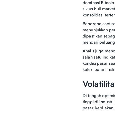
dominasi Bitcoi
siklus bull marke
konsolidasi terte
Beberapa aset se
menunjukkan pen
dipastikan sebag
mencari peluang d
Analis juga men
salah satu indi
kondisi pasar sa
keterlibatan inst
Volatili
Di tengah optimis
tinggi di industr
pasar, kebijakan