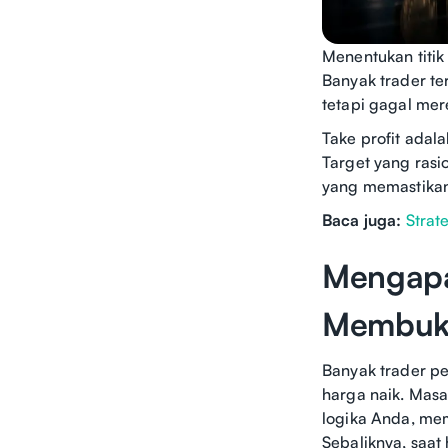
Menentukan titik 
Banyak trader te
tetapi gagal mere
Take profit adal
Target yang rasio
yang memastikan
Baca juga:
Strat
Mengapa
Membuka
Banyak trader pe
harga naik. Mas
logika Anda, mem
Sebaliknya, saat 