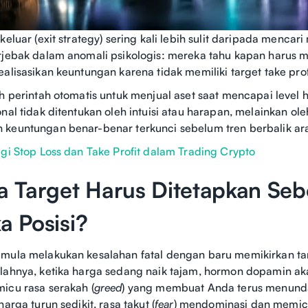
keluar (exit strategy) sering kali lebih sulit daripada menca
rjebak dalam anomali psikologis: mereka tahu kapan harus m
alisasikan keuntungan karena tidak memiliki target take prof
ah perintah otomatis untuk menjual aset saat mencapai level h
nal tidak ditentukan oleh intuisi atau harapan, melainkan oleh
 keuntungan benar-benar terkunci sebelum tren berbalik ar
egi Stop Loss dan Take Profit dalam Trading Crypto
 Target Harus Ditetapkan Se
 Posisi?
mula melakukan kesalahan fatal dengan baru memikirkan tar
alahnya, ketika harga sedang naik tajam, hormon dopamin 
icu rasa serakah (
greed
) yang membuat Anda terus menunda
harga turun sedikit, rasa takut (
fear
) mendominasi dan memic