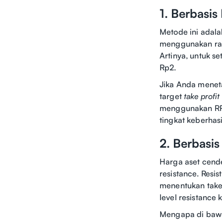
1. Berbasis
Metode ini adala
menggunakan rasi
Artinya, untuk 
Rp2.
Jika Anda mene
target
take profit
menggunakan RRR
tingkat keberhasi
2. Berbasis
Harga aset cende
resistance. Resi
menentukan take 
level resistance 
Mengapa di bawah