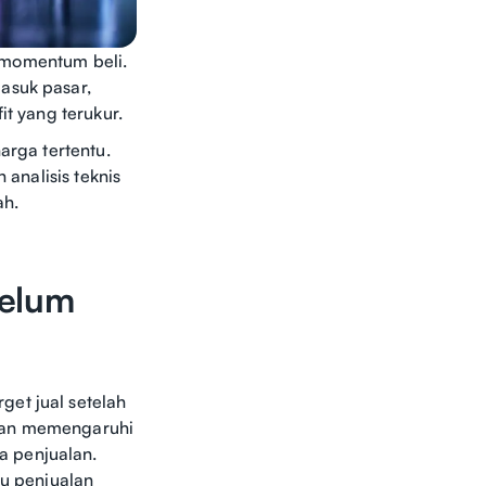
ri momentum beli.
asuk pasar,
it yang terukur.
arga tertentu.
 analisis teknis
ah.
belum
get jual setelah
akan memengaruhi
 penjualan.
u penjualan