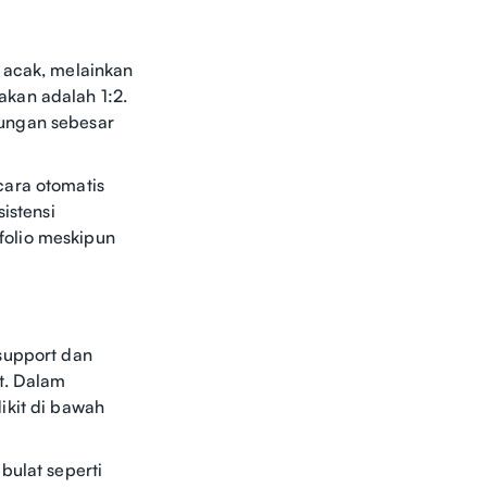
 acak, melainkan
kan adalah 1:2.
tungan sebesar
cara otomatis
istensi
folio meskipun
support dan
t. Dalam
ikit di bawah
bulat seperti