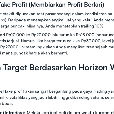
Take Profit (Membiarkan Profit Berlari)
t efektif digunakan saat pasar sedang dalam kondisi tren na
end
). Daripada menetapkan angka jual yang kaku, Anda mene
harga puncak. Misalnya, Anda menetapkan trailing 10%.
dari Rp10.000 ke Rp20.000 lalu turun ke Rp18.000 (penurun
tis terjual. Namun, jika harga terus naik ke Rp30.000, level j
e Rp27.000. Ini memungkinkan Anda mengikuti tren sejauh m
i mana puncak harga akan berhenti.
 Target Berdasarkan Horizon 
rget take profit akan sangat bergantung pada gaya trading y
liki volatilitas yang jauh lebih tinggi dibanding saham, seh
erbeda:
 (Intraday):
Melakukan jual beli dalam waktu kurang d