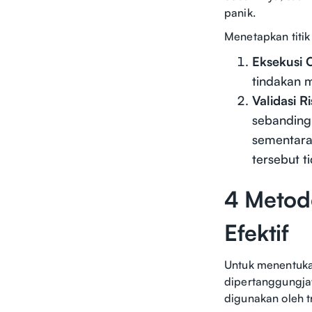
panik.
Menetapkan titik
Eksekusi O
tindakan 
Validasi R
sebanding 
sementara
tersebut t
4 Metod
Efektif
Untuk menentuka
dipertanggungjaw
digunakan oleh t