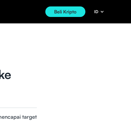
Beli Kripto
ID
ke
 mencapai target