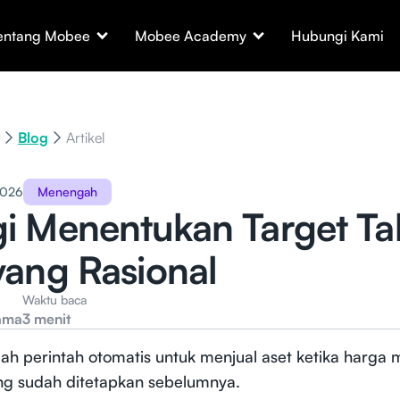
entang Mobee
Mobee Academy
Hubungi Kami
Blog
Artikel
2026
Menengah
gi Menentukan Target Ta
 yang Rasional
Waktu baca
ama
3 menit
lah perintah otomatis untuk menjual aset ketika harga
g sudah ditetapkan sebelumnya.