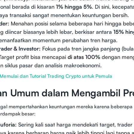
ional berada di kisaran
1% hingga 5%
. Di sini, kecepa
biaya transaksi sangat menentukan keuntungan bersih.
der:
Menahan posisi selama beberapa hari hingga beb
g diincar biasanya lebih lebar, berkisar antara
15% hi
emanfaatkan momentum perubahan tren harga.
rader & Investor:
Fokus pada tren jangka panjang (bul
Target profit bisa mencapai
di atas 100%
dengan men
 siklus pasar dan analisis makroekonomi.
Memulai dan Tutorial Trading Crypto untuk Pemula
an Umum dalam Mengambil Pro
agal mempertahankan keuntungan mereka karena beberapa 
erdampak besar:
uforia:
Sering kali saat harga mendekati target, trad
nya karena berharap harga naik lebih tinggi lagi tanpa al