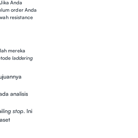
 Jika Anda
belum order Anda
wah resistance
elah mereka
metode
laddering
Tujuannya
da analisis
ailing stop
. Ini
aset