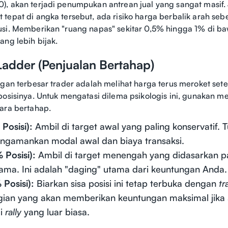
, akan terjadi penumpukan antrean jual yang sangat masif.
tepat di angka tersebut, ada risiko harga berbalik arah se
si. Memberikan "ruang napas" sekitar 0,5% hingga 1% di ba
ang lebih bijak.
Ladder (Penjualan Bertahap)
ngan terbesar trader adalah melihat harga terus meroket set
posisinya. Untuk mengatasi dilema psikologis ini, gunakan 
ara bertahap.
Posisi):
Ambil di target awal yang paling konservatif. 
ngamankan modal awal dan biaya transaksi.
 Posisi):
Ambil di target menengah yang didasarkan pa
tama. Ini adalah "daging" utama dari keuntungan Anda.
Posisi):
Biarkan sisa posisi ini tetap terbuka dengan
tr
gian yang akan memberikan keuntungan maksimal jika 
i
rally
yang luar biasa.