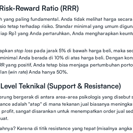
 Risk-Reward Ratio (RRR)
h yang paling fundamental. Anda tidak melihat harga secara
o tetap terhadap risiko. Standar minimal yang umum diguna
setiap Rp1 yang Anda pertaruhkan, Anda mengharapkan keun
tapkan
stop loss
pada jarak 5% di bawah harga beli, maka se
minimal Anda berada di 10% di atas harga beli. Dengan kons
 yang positif, Anda tetap bisa menjaga pertumbuhan porto
lan (
win rate
) Anda hanya 50%.
 Level Teknikal (Support & Resistance)
rung bergerak di antara area-area psikologis yang disebut 
stance adalah "atap" di mana tekanan jual biasanya meningka
profit, sangat disarankan untuk menempatkan order jual sed
kuat.
nya? Karena di titik resistance yang tepat (misalnya angka 