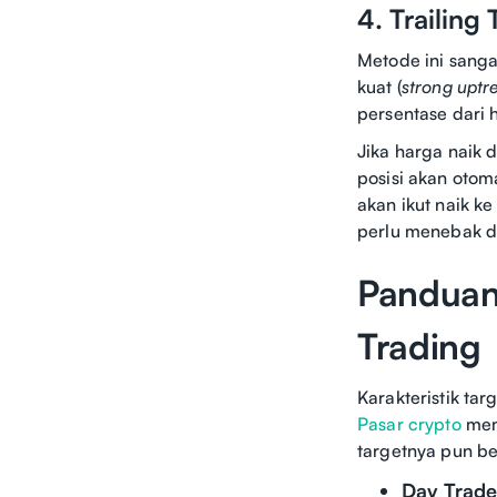
4. Trailing 
Metode ini sanga
kuat (
strong uptr
persentase dari 
Jika harga naik 
posisi akan otoma
akan ikut naik k
perlu menebak d
Panduan
Trading
Karakteristik ta
Pasar crypto
memi
targetnya pun b
Day Trader