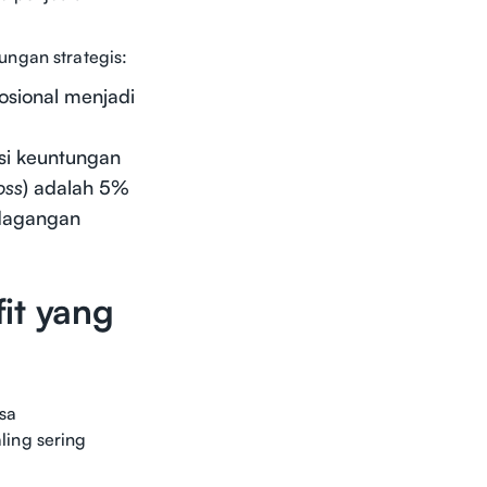
ungan strategis:
osional menjadi
si keuntungan
oss
) adalah 5%
rdagangan
it yang
sa
ling sering