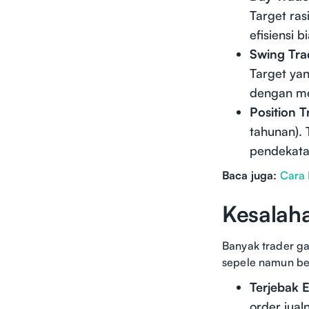
Target ras
efisiensi 
Swing Tra
Target yan
dengan m
Position T
tahunan). 
pendekatan
Baca juga:
Cara 
Kesalah
Banyak trader g
sepele namun b
Terjebak E
order jual