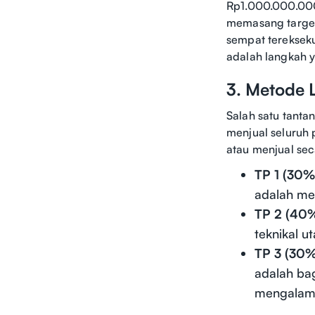
Rp1.000.000.000)
memasang target 
sempat terekseku
adalah langkah y
3. Metode 
Salah satu tanta
menjual seluruh 
atau menjual sec
TP 1 (30% 
adalah me
TP 2 (40%
teknikal u
TP 3 (30% 
adalah ba
mengalam