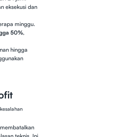
tan eksekusi dan
erapa minggu.
ngga 50%
,
anan hingga
ggunakan
fit
kesalahan
er membatalkan
asan teknis. Ini