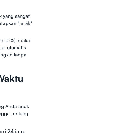
ik yang sangat
tapkan "jarak"
an 10%), maka
ual otomatis
ungkin tanpa
Waktu
ang Anda anut.
ingga rentang
ari 24 jam.