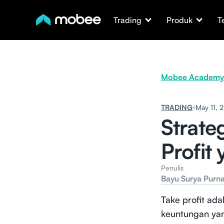
Trading
Produk
T
Mobee Academy
TRADING
May 11, 
Strate
Profit
Penulis
Bayu Surya Purn
Take profit ada
keuntungan yan