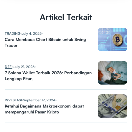
Artikel Terkait
TRADING
July 4, 2025
Cara Membaca Chart Bitcoin untuk Swing
Trader
DEFI
July 21, 2026
7 Solana Wallet Terbaik 2026: Perbandingan
Lengkap Fitur,
INVESTASI
September 12, 2024
Ketahui Bagaimana Makroekonomi dapat
mempengaruhi Pasar Kripto