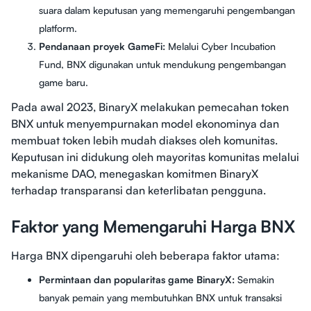
suara dalam keputusan yang memengaruhi pengembangan
platform.
Pendanaan proyek GameFi:
Melalui Cyber Incubation
Fund, BNX digunakan untuk mendukung pengembangan
game baru.
Pada awal 2023, BinaryX melakukan pemecahan token
BNX untuk menyempurnakan model ekonominya dan
membuat token lebih mudah diakses oleh komunitas.
Keputusan ini didukung oleh mayoritas komunitas melalui
mekanisme DAO, menegaskan komitmen BinaryX
terhadap transparansi dan keterlibatan pengguna.
Faktor yang Memengaruhi Harga BNX
Harga BNX dipengaruhi oleh beberapa faktor utama:
Permintaan dan popularitas game BinaryX:
Semakin
banyak pemain yang membutuhkan BNX untuk transaksi