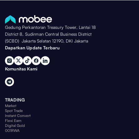
Gedung Perkantoran Treasury Tower, Lantai 18
District 8, Sudirman Central Business District
(SCBD) Jakarta Selatan 12190, DKI Jakarta
Dapatkan Update Terbaru
Komunitas Kami
TRADING
Market
Spot Trade
Instant Convert
Flexi Earn
Digital Gold
001RWA