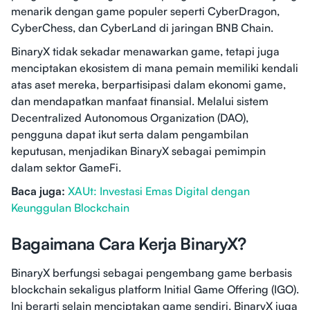
menarik dengan game populer seperti CyberDragon,
CyberChess, dan CyberLand di jaringan BNB Chain.
BinaryX tidak sekadar menawarkan game, tetapi juga
menciptakan ekosistem di mana pemain memiliki kendali
atas aset mereka, berpartisipasi dalam ekonomi game,
dan mendapatkan manfaat finansial. Melalui sistem
Decentralized Autonomous Organization (DAO),
pengguna dapat ikut serta dalam pengambilan
keputusan, menjadikan BinaryX sebagai pemimpin
dalam sektor GameFi.
Baca juga:
XAUt: Investasi Emas Digital dengan
Keunggulan Blockchain
Bagaimana Cara Kerja BinaryX?
BinaryX berfungsi sebagai pengembang game berbasis
blockchain sekaligus platform Initial Game Offering (IGO).
Ini berarti selain menciptakan game sendiri, BinaryX juga