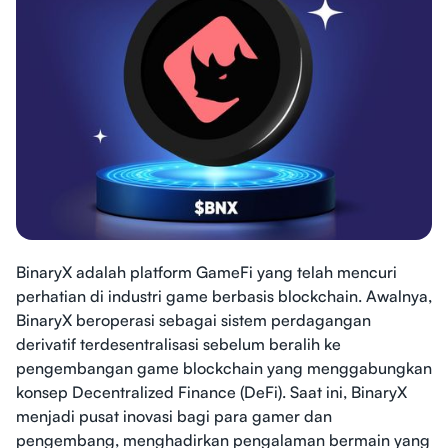
BinaryX adalah platform GameFi yang telah mencuri
perhatian di industri game berbasis blockchain. Awalnya,
BinaryX beroperasi sebagai sistem perdagangan
derivatif terdesentralisasi sebelum beralih ke
pengembangan game blockchain yang menggabungkan
konsep Decentralized Finance (DeFi). Saat ini, BinaryX
menjadi pusat inovasi bagi para gamer dan
pengembang, menghadirkan pengalaman bermain yang