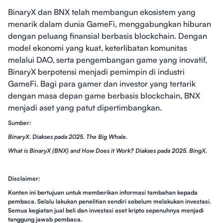
BinaryX dan BNX telah membangun ekosistem yang
menarik dalam dunia GameFi, menggabungkan hiburan
dengan peluang finansial berbasis blockchain. Dengan
model ekonomi yang kuat, keterlibatan komunitas
melalui DAO, serta pengembangan game yang inovatif,
BinaryX berpotensi menjadi pemimpin di industri
GameFi. Bagi para gamer dan investor yang tertarik
dengan masa depan game berbasis blockchain, BNX
menjadi aset yang patut dipertimbangkan.
Sumber:
BinaryX. Diakses pada 2025. The Big Whale.
What is BinaryX (BNX) and How Does it Work? Diakses pada 2025. BingX.
Disclaimer:
Konten ini bertujuan untuk memberikan informasi tambahan kepada
pembaca. Selalu lakukan penelitian sendiri sebelum melakukan investasi.
Semua kegiatan jual beli dan investasi aset kripto sepenuhnya menjadi
tanggung jawab pembaca.