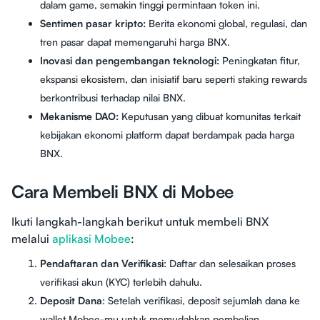
dalam game, semakin tinggi permintaan token ini.
Sentimen pasar kripto:
Berita ekonomi global, regulasi, dan
tren pasar dapat memengaruhi harga BNX.
Inovasi dan pengembangan teknologi:
Peningkatan fitur,
ekspansi ekosistem, dan inisiatif baru seperti staking rewards
berkontribusi terhadap nilai BNX.
Mekanisme DAO:
Keputusan yang dibuat komunitas terkait
kebijakan ekonomi platform dapat berdampak pada harga
BNX.
Cara Membeli BNX di Mobee
Ikuti langkah-langkah berikut untuk membeli BNX
melalui
aplikasi Mobee
:
Pendaftaran dan Verifikasi
: Daftar dan selesaikan proses
verifikasi akun (KYC) terlebih dahulu.
Deposit Dana
: Setelah verifikasi, deposit sejumlah dana ke
wallet Mobee-mu untuk memudahkan pembelian.