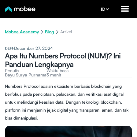
ID
Mobee Academy
Blog
Artikel
December 27, 2024
DEFI
Apa Itu Numbers Protocol (NUM)? Ini
Panduan Lengkapnya
Penulis
Waktu baca
Bayu Surya Purnama
3 menit
Numbers Protocol adalah ekosistem berbasis blockchain yang
berfokus pada penciptaan, pelacakan, dan verifikasi aset digital
untuk melindungi keaslian data. Dengan teknologi blockchain,
platform ini menjamin jejak digital yang transparan, aman, dan tak
bisa dimanipulasi.