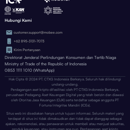
Hubungi Kami
customer.support@mobee.com
+62 895-3131-7073
Kirim Pertanyaan
Direktorat Jenderal Perlindungan Konsumen dan Tertib Niaga
Ministry of Trade of the Republic of Indonesia
0853 1111 1010 (WhatsApp)
Hak Cipta © 2024 PT. CTXG Indonesia Berkarya. Seluruh hak dilindungi
undang-undang.
Perdagangan aset kripto difasilitasi oleh PT CTXG Indonesia Berkarya,
perusahaan Pedagang Aset Keuangan Digital yang telah berizin dan diawasi
oleh Otoritas Jasa Keuangan (OJK) serta terdaftar sebagai anggota PT
Fortuna Integritas Mandiri (ICEx).
Situs web ini disediakan hanya untuk tujuan informasi. Seluruh materi yang
terdapat di situs ini tidak dimaksudkan dan tidak dapat dianggap sebagai
ajakan, rekomendasi, atau penawaran untuk membeli atau menjual sekuritas,
produk keuangan, atau instrumen apa pun. Perdagangan aset kripto