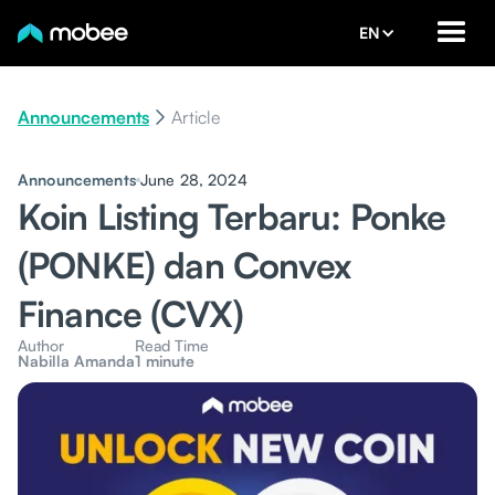
EN
Announcements
Article
Announcements
June 28, 2024
Koin Listing Terbaru: Ponke
(PONKE) dan Convex
Finance (CVX)
Author
Read Time
Nabilla Amanda
1 minute