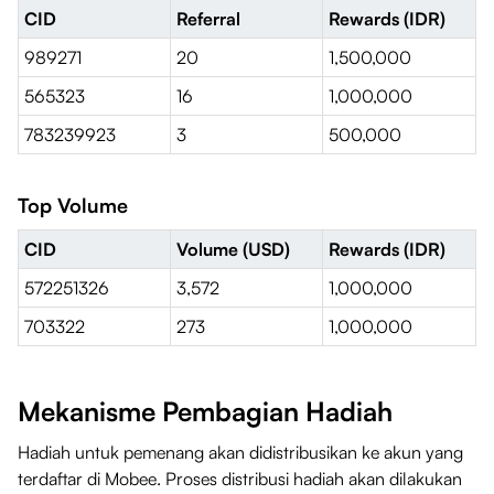
CID
Referral
Rewards (IDR)
989271
20
1,500,000
565323
16
1,000,000
783239923
3
500,000
Top Volume
CID
Volume (USD)
Rewards (IDR)
572251326
3,572
1,000,000
703322
273
1,000,000
Mekanisme Pembagian Hadiah
Hadiah untuk pemenang akan didistribusikan ke akun yang
terdaftar di Mobee. Proses distribusi hadiah akan dilakukan