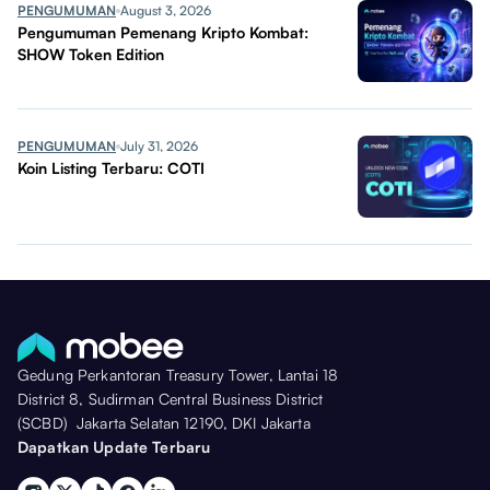
PENGUMUMAN
August 3, 2026
Pengumuman Pemenang Kripto Kombat:
SHOW Token Edition
PENGUMUMAN
July 31, 2026
Koin Listing Terbaru: COTI
Gedung Perkantoran Treasury Tower, Lantai 18
District 8, Sudirman Central Business District
(SCBD) Jakarta Selatan 12190, DKI Jakarta
Dapatkan Update Terbaru