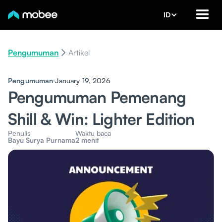
ID
Pengumuman
Artikel
Pengumuman
January 19, 2026
Pengumuman Pemenang
Shill & Win: Lighter Edition
Penulis
Waktu baca
Bayu Surya Purnama
2 menit