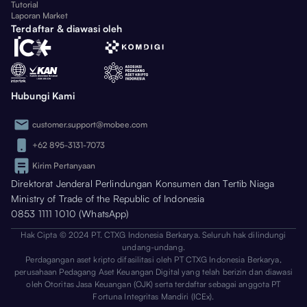
Tutorial
Laporan Market
Terdaftar & diawasi oleh
Hubungi Kami
customer.support@mobee.com
+62 895-3131-7073
Kirim Pertanyaan
Direktorat Jenderal Perlindungan Konsumen dan Tertib Niaga
Ministry of Trade of the Republic of Indonesia
0853 1111 1010 (WhatsApp)
Hak Cipta © 2024 PT. CTXG Indonesia Berkarya. Seluruh hak dilindungi
undang-undang.
Perdagangan aset kripto difasilitasi oleh PT CTXG Indonesia Berkarya,
perusahaan Pedagang Aset Keuangan Digital yang telah berizin dan diawasi
oleh Otoritas Jasa Keuangan (OJK) serta terdaftar sebagai anggota PT
Fortuna Integritas Mandiri (ICEx).