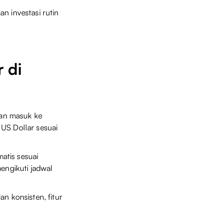
n investasi rutin
r di
an masuk ke
l US Dollar sesuai
atis sesuai
mengikuti jadwal
n konsisten, fitur