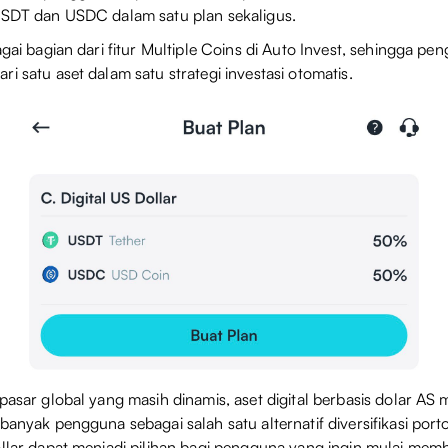
 USDT dan USDC dalam satu plan sekaligus.
agai bagian dari fitur Multiple Coins di Auto Invest, sehingga pe
i satu aset dalam satu strategi investasi otomatis.
pasar global yang masih dinamis, aset digital berbasis dolar AS 
banyak pengguna sebagai salah satu alternatif diversifikasi porto
ollar dapat menjadi pilihan bagi pengguna yang ingin mulai me