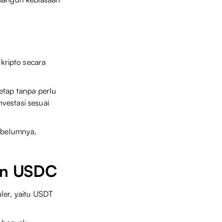
ripto secara
etap tanpa perlu
vestasi sesuai
sebelumnya,
dan USDC
ler, yaitu USDT