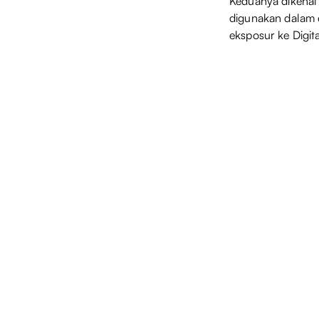
Keduanya dikenal 
digunakan dalam e
eksposur ke Digita