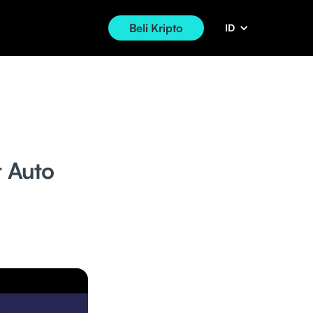
Beli Kripto
ID
t Auto