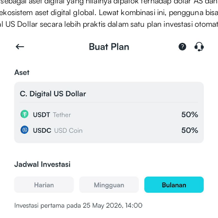
sebagai aset digital yang nilainya dipatok terhadap dolar AS da
kosistem aset digital global. Lewat kombinasi ini, pengguna bisa
l US Dollar secara lebih praktis dalam satu plan investasi otomat