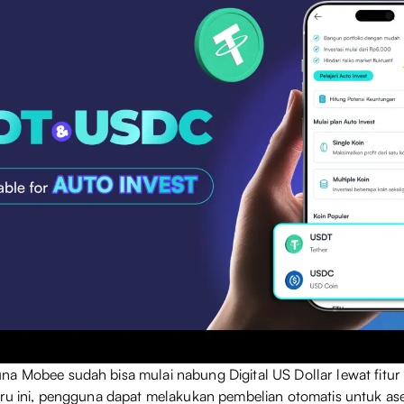
a Mobee sudah bisa mulai nabung Digital US Dollar lewat fitur 
aru ini, pengguna dapat melakukan pembelian otomatis untuk aset