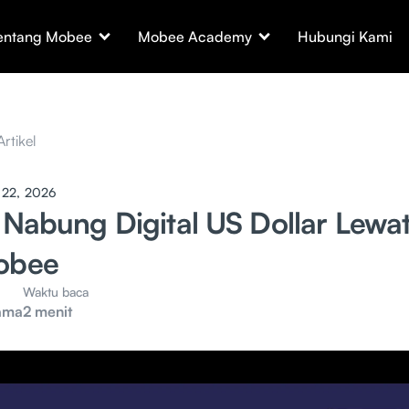
entang Mobee
Mobee Academy
Hubungi Kami
Artikel
 22, 2026
a Nabung Digital US Dollar Lewa
Mobee
Waktu baca
ama
2 menit