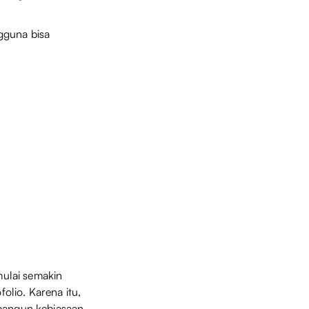
ngguna bisa
mulai semakin
folio. Karena itu,
mbangun kebiasaan