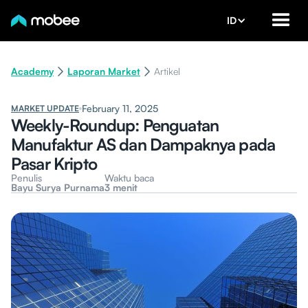
ID
Academy
Laporan Market
Artikel
February 11, 2025
MARKET UPDATE
Weekly-Roundup: Penguatan
Manufaktur AS dan Dampaknya pada
Pasar Kripto
Penulis
Waktu baca
Bayu Surya Purnama
3 menit