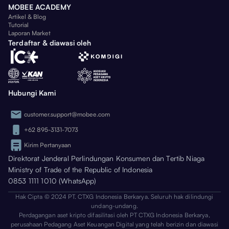
MOBEE ACADEMY
Artikel & Blog
Tutorial
Laporan Market
Terdaftar & diawasi oleh
Hubungi Kami
customer.support@mobee.com
+62 895-3131-7073
Kirim Pertanyaan
Direktorat Jenderal Perlindungan Konsumen dan Tertib Niaga
Ministry of Trade of the Republic of Indonesia
0853 1111 1010 (WhatsApp)
Hak Cipta © 2024 PT. CTXG Indonesia Berkarya. Seluruh hak dilindungi
undang-undang.
Perdagangan aset kripto difasilitasi oleh PT CTXG Indonesia Berkarya,
perusahaan Pedagang Aset Keuangan Digital yang telah berizin dan diawasi