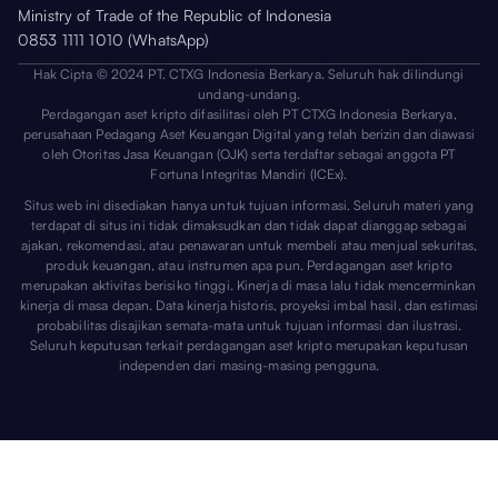
Ministry of Trade of the Republic of Indonesia
0853 1111 1010 (WhatsApp)
Hak Cipta © 2024 PT. CTXG Indonesia Berkarya. Seluruh hak dilindungi
undang-undang.
Perdagangan aset kripto difasilitasi oleh PT CTXG Indonesia Berkarya,
perusahaan Pedagang Aset Keuangan Digital yang telah berizin dan diawasi
oleh Otoritas Jasa Keuangan (OJK) serta terdaftar sebagai anggota PT
Fortuna Integritas Mandiri (ICEx).
Situs web ini disediakan hanya untuk tujuan informasi. Seluruh materi yang
terdapat di situs ini tidak dimaksudkan dan tidak dapat dianggap sebagai
ajakan, rekomendasi, atau penawaran untuk membeli atau menjual sekuritas,
produk keuangan, atau instrumen apa pun. Perdagangan aset kripto
merupakan aktivitas berisiko tinggi. Kinerja di masa lalu tidak mencerminkan
kinerja di masa depan. Data kinerja historis, proyeksi imbal hasil, dan estimasi
probabilitas disajikan semata-mata untuk tujuan informasi dan ilustrasi.
Seluruh keputusan terkait perdagangan aset kripto merupakan keputusan
independen dari masing-masing pengguna.