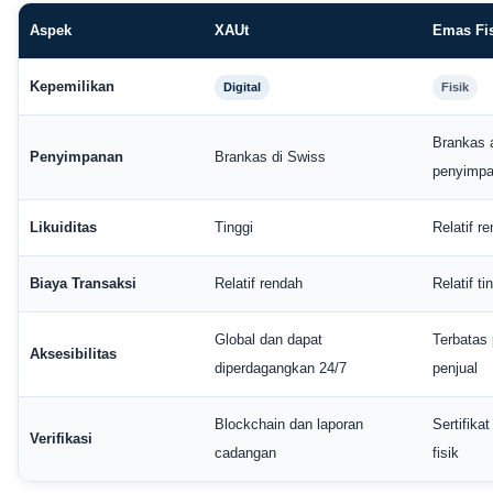
Aspek
XAUt
Emas Fi
Kepemilikan
Digital
Fisik
Brankas 
Penyimpanan
Brankas di Swiss
penyimpa
Likuiditas
Tinggi
Relatif r
Biaya Transaksi
Relatif rendah
Relatif ti
Global dan dapat
Terbatas 
Aksesibilitas
diperdagangkan 24/7
penjual
Blockchain dan laporan
Sertifika
Verifikasi
cadangan
fisik