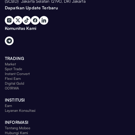
(SCBD) Jakarta Selatan 12190, DKI Jakarta
Dapatkan Update Terbaru
Komunitas Kami
TRADING
Market
Spot Trade
Instant Convert
Flexi Earn
Digital Gold
001RWA
INSTITUSI
Earn
Layanan Konsultasi
INFORMASI
Tentang Mobee
Hubungi Kami