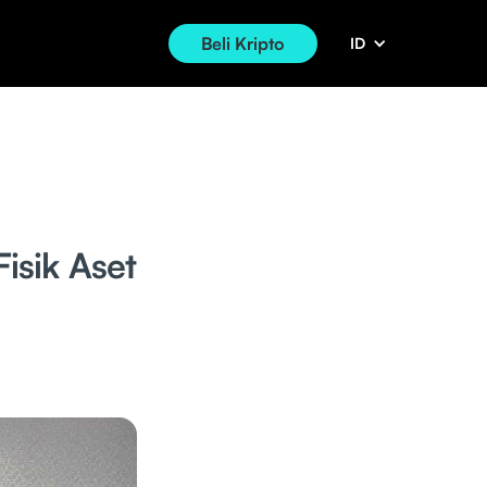
Beli Kripto
ID
isik Aset