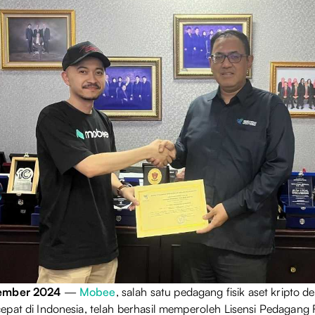
vember 2024
—
Mobee
, salah satu pedagang fisik aset kripto 
pat di Indonesia, telah berhasil memperoleh Lisensi Pedagang F