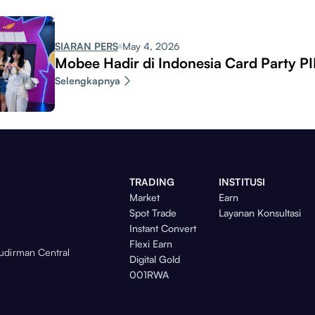
SIARAN PERS
May 4, 2026
Mobee Hadir di Indonesia Card Party P
Selengkapnya
TRADING
INSTITUSI
Market
Earn
Spot Trade
Layanan Konsultasi
Instant Convert
Flexi Earn
Sudirman Central
Digital Gold
001RWA