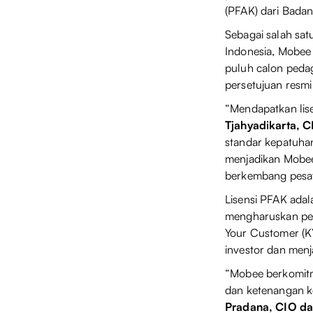
(PFAK) dari Bada
Sebagai salah satu
Indonesia, Mobee t
puluh calon pedag
persetujuan resmi
“Mendapatkan lis
Tjahyadikarta,
standar kepatuhan
menjadikan Mobee 
berkembang pes
Lisensi PFAK adala
mengharuskan pen
Your Customer (KY
investor dan menj
“Mobee berkomitm
dan ketenangan ke
Pradana, CIO d