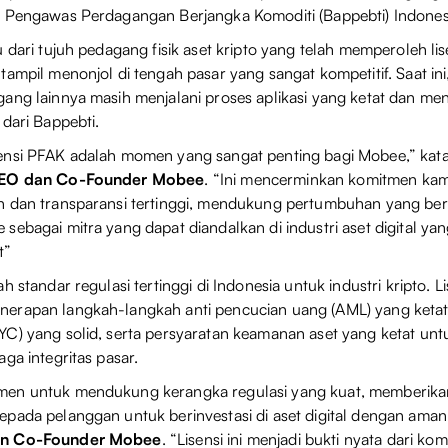
n Pengawas Perdagangan Berjangka Komoditi (Bappebti) Indones
 dari tujuh pedagang fisik aset kripto yang telah memperoleh lis
ampil menonjol di tengah pasar yang sangat kompetitif. Saat ini,
ang lainnya masih menjalani proses aplikasi yang ketat dan m
 dari Bappebti.
ensi PFAK adalah momen yang sangat penting bagi Mobee,” kat
 CEO dan Co-Founder Mobee
. “Ini mencerminkan komitmen ka
 dan transparansi tertinggi, mendukung pertumbuhan yang berk
sebagai mitra yang dapat diandalkan di industri aset digital yan
at”
h standar regulasi tertinggi di Indonesia untuk industri kripto. Lis
erapan langkah-langkah anti pencucian uang (AML) yang ketat
C) yang solid, serta persyaratan keamanan aset yang ketat unt
aga integritas pasar.
en untuk mendukung kerangka regulasi yang kuat, memberika
pada pelanggan untuk berinvestasi di aset digital dengan aman
an Co-Founder Mobee
. “Lisensi ini menjadi bukti nyata dari k