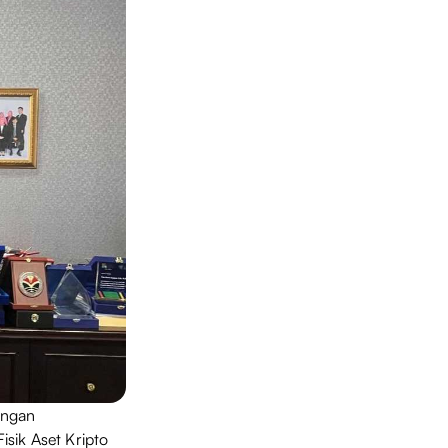
dengan
isik Aset Kripto