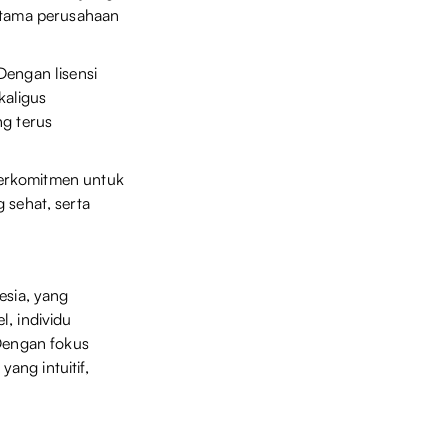
 utama perusahaan
Dengan lisensi
kaligus
ng terus
berkomitmen untuk
sehat, serta
esia, yang
, individu
 Dengan fokus
ang intuitif,