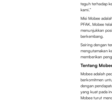
teguh terhadap ke
kami.”
Misi Mobee adalah
PFAK, Mobee tela
menunjukkan posis
berkembang.
Seiring dengan t
mengutamakan kep
memberikan penga
Tentang Mob
Mobee adalah peda
berkomitmen untuk
dengan pendapatan
yang kuat pada in
Mobee turut mendo