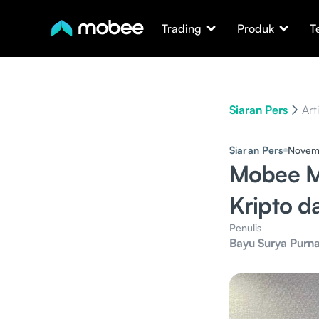
Trading
Produk
T
Siaran Pers
Art
Siaran Pers
Novem
Mobee Me
Kripto d
Penulis
Bayu Surya Purn