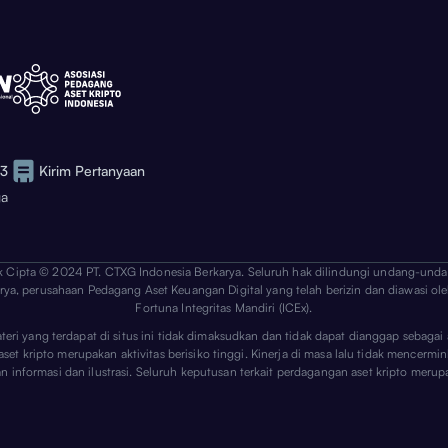
73
Kirim Pertanyaan
ga
k Cipta © 2024 PT. CTXG Indonesia Berkarya. Seluruh hak dilindungi undang-unda
arya, perusahaan Pedagang Aset Keuangan Digital yang telah berizin dan diawasi ole
Fortuna Integritas Mandiri (ICEx).
ateri yang terdapat di situs ini tidak dimaksudkan dan tidak dapat dianggap sebag
 kripto merupakan aktivitas berisiko tinggi. Kinerja di masa lalu tidak mencerminka
uan informasi dan ilustrasi. Seluruh keputusan terkait perdagangan aset kripto m