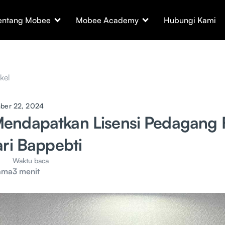
entang Mobee
Mobee Academy
Hubungi Kami
ikel
ber 22, 2024
ndapatkan Lisensi Pedagang F
ari Bappebti
Waktu baca
ama
3 menit