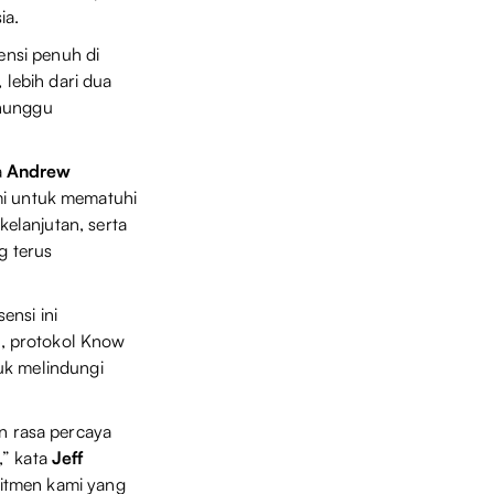
ia.
ensi penuh di
 lebih dari dua
enunggu
a
Andrew
mi untuk mematuhi
elanjutan, serta
g terus
ensi ini
, protokol Know
uk melindungi
n rasa percaya
,” kata
Jeff
omitmen kami yang