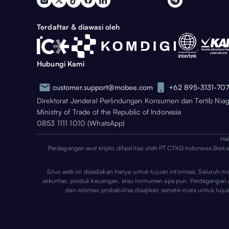
Terdaftar & diawasi oleh
Hubungi Kami
customer.support@mobee.com
+62 895-3131-70
Direktorat Jenderal Perlindungan Konsumen dan Tertib Nia
Ministry of Trade of the Republic of Indonesia
0853 1111 1010 (WhatsApp)
Ha
Perdagangan aset kripto difasilitasi oleh PT CTXG Indonesia Berk
Situs web ini disediakan hanya untuk tujuan informasi. Seluruh m
sekuritas, produk keuangan, atau instrumen apa pun. Perdagangan aset
dan estimasi probabilitas disajikan semata-mata untuk tuj