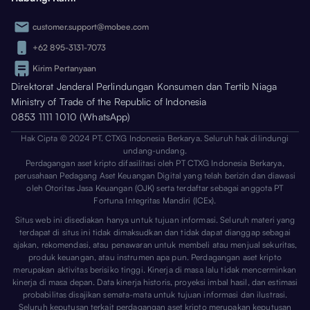
customer.support@mobee.com
+62 895-3131-7073
Kirim Pertanyaan
Direktorat Jenderal Perlindungan Konsumen dan Tertib Niaga
Ministry of Trade of the Republic of Indonesia
0853 1111 1010 (WhatsApp)
Hak Cipta © 2024 PT. CTXG Indonesia Berkarya. Seluruh hak dilindungi
undang-undang.
Perdagangan aset kripto difasilitasi oleh PT CTXG Indonesia Berkarya,
perusahaan Pedagang Aset Keuangan Digital yang telah berizin dan diawasi
oleh Otoritas Jasa Keuangan (OJK) serta terdaftar sebagai anggota PT
Fortuna Integritas Mandiri (ICEx).
Situs web ini disediakan hanya untuk tujuan informasi. Seluruh materi yang
terdapat di situs ini tidak dimaksudkan dan tidak dapat dianggap sebagai
ajakan, rekomendasi, atau penawaran untuk membeli atau menjual sekuritas,
produk keuangan, atau instrumen apa pun. Perdagangan aset kripto
merupakan aktivitas berisiko tinggi. Kinerja di masa lalu tidak mencerminkan
kinerja di masa depan. Data kinerja historis, proyeksi imbal hasil, dan estimasi
probabilitas disajikan semata-mata untuk tujuan informasi dan ilustrasi.
Seluruh keputusan terkait perdagangan aset kripto merupakan keputusan