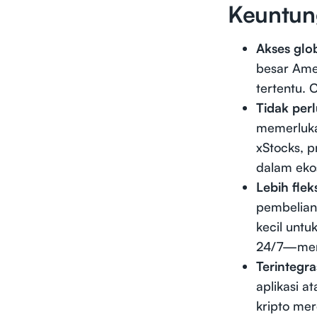
Keuntun
Akses glob
besar Amer
tertentu. 
Tidak perl
memerluka
xStocks, p
dalam ekos
Lebih flek
pembelian
kecil untu
24/7—memb
Terintegra
aplikasi 
kripto me