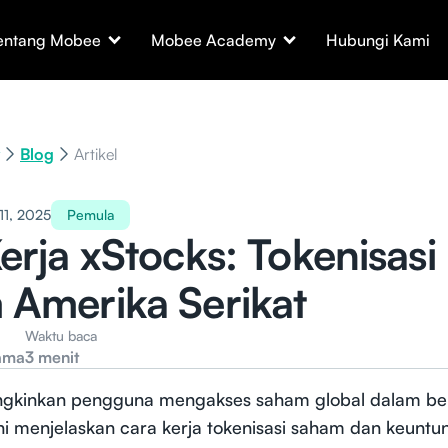
entang Mobee
Mobee Academy
Hubungi Kami
Blog
Artikel
11, 2025
Pemula
erja xStocks: Tokenisasi
Amerika Serikat
Waktu baca
ama
3 menit
gkinkan pengguna mengakses saham global dalam ben
l ini menjelaskan cara kerja tokenisasi saham dan keunt