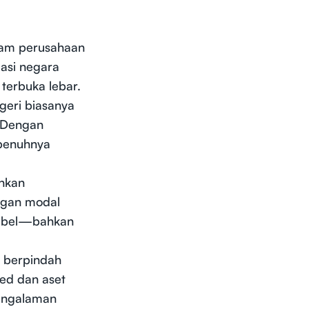
ham perusahaan
lasi negara
 terbuka lebar.
geri biasanya
. Dengan
epenuhnya
nkan
ngan modal
eksibel—bahkan
u berpindah
zed dan aset
pengalaman