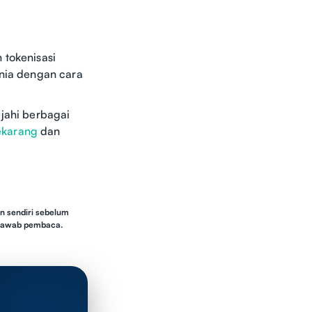
 tokenisasi
unia dengan cara
ahi berbagai
ekarang
dan
n sendiri sebelum
g jawab pembaca.