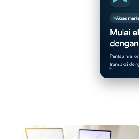
Akses marke
Mulai ek
dengan
Pantau market,
transaksi den