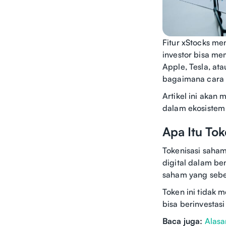
Fitur xStocks men
investor bisa me
Apple, Tesla, at
bagaimana cara 
Artikel ini aka
dalam ekosistem 
Apa Itu To
Tokenisasi saham
digital dalam be
saham yang seben
Token ini tidak
bisa berinvestasi
Baca juga:
Alasa