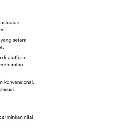
kustodian
mi.
 yang setara
e.
 di platform
n memantau
m konvensional,
 sesuai
cerminkan nilai