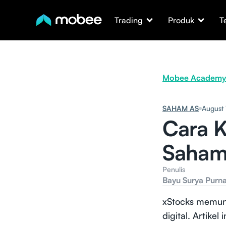
Trading
Produk
T
Mobee Academy
SAHAM AS
August 
Cara K
Saham 
Penulis
Bayu Surya Purn
xStocks memun
digital. Artike