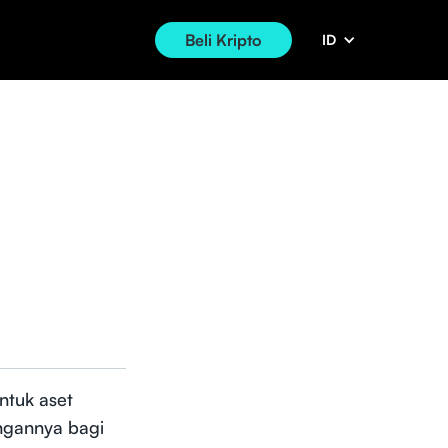
Beli Kripto
ID
tuk aset
ungannya bagi