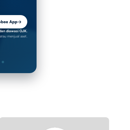
obee App
→
dan diawasi OJK.
atau menjual aset.