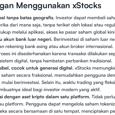
gan Menggunakan xStocks
al tanpa batas geografis.
Investor dapat membeli sa
ika dari mana saja, tanpa terikat oleh lokasi atau regu
Cukup melalui aplikasi, akses ke pasar saham global kini
u akun bank luar negeri.
Berinvestasi di saham luar ne
n rekening bank asing atau akun broker internasional
roses ini disederhanakan karena transaksi dilakukan s
istem digital, tanpa hambatan perbankan tradisional.
sibel, cocok untuk generasi digital.
xStocks memungki
 saham secara fraksional, memudahkan pengguna de
k mulai berinvestasi. Selain itu, waktu trading yang fl
uatnya ideal bagi investor modern yang aktif.
si dengan aset kripto dalam satu platform.
Tidak perl
atau platform. Pengguna dapat mengelola saham tokeni
reka secara bersamaan di satu tempat, menciptakan 