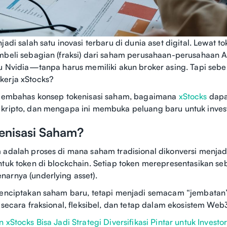
jadi salah satu inovasi terbaru di dunia aset digital. Lewat t
mbeli sebagian (fraksi) dari saham perusahaan-perusahaan A
au Nvidia—tanpa harus memiliki akun broker asing. Tapi sebe
kerja xStocks?
n membahas konsep tokenisasi saham, bagaimana
xStocks
dapa
kripto, dan mengapa ini membuka peluang baru untuk investo
kenisasi Saham?
 adalah proses di mana saham tradisional dikonversi menjad
ntuk token di blockchain. Setiap token merepresentasikan seb
arnya (underlying asset).
 menciptakan saham baru, tetapi menjadi semacam “jembata
 secara fraksional, fleksibel, dan tetap dalam ekosistem Web
n xStocks Bisa Jadi Strategi Diversifikasi Pintar untuk Investor