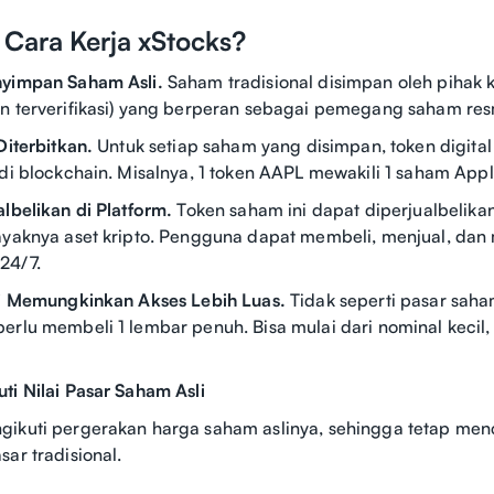
Cara Kerja xStocks?
nyimpan Saham Asli.
Saham tradisional disimpan oleh pihak 
n terverifikasi) yang berperan sebagai pemegang saham res
Diterbitkan.
Untuk setiap saham yang disimpan, token digital
 di blockchain. Misalnya, 1 token AAPL mewakili 1 saham Appl
lbelikan di Platform.
Token saham ini dapat diperjualbelikan
layaknya aset kripto. Pengguna dapat membeli, menjual, da
24/7.
si Memungkinkan Akses Lebih Luas.
Tidak seperti pasar saha
erlu membeli 1 lembar penuh. Bisa mulai dari nominal kecil,
i Nilai Pasar Saham Asli
ikuti pergerakan harga saham aslinya, sehingga tetap men
ar tradisional.