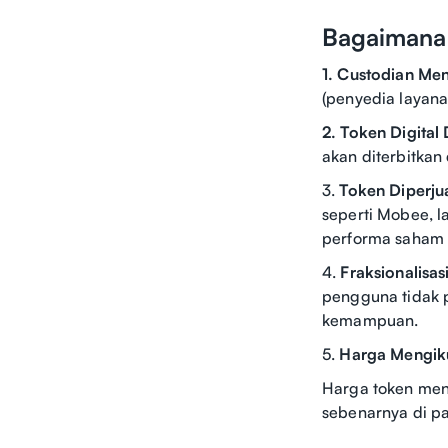
Bagaimana 
1. Custodian Me
(penyedia layana
2. Token Digital 
akan diterbitkan
3.
Token Diperjua
seperti Mobee, 
performa saham 
4.
Fraksionalisa
pengguna tidak p
kemampuan.
5.
Harga Mengikut
Harga token meng
sebenarnya di pas