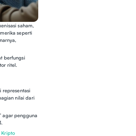
okenisasi saham,
merika seperti
narnya,
t berfungsi
r ritel.
i representasi
agian nilai dari
n” agar pengguna
3.
 Kripto