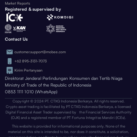
Market Reports
Registered & supervised by
Contact Us
customer.support@mobee.com
+62 895-3131-7073
Kirim Pertanyaan
Direktorat Jenderal Perlindungan Konsumen dan Tertib Niaga
Ministry of Trade of the Republic of Indonesia
0853 1111 1010 (WhatsApp)
Copyright © 2024 PT. CTXG Indonesia Berkarya. All rights reserved.
Crypto asset trading is facilitated by PT CTXG Indonesia Berkarya, a licensed
Digital Financial Asset Trader supervised by the Financial Services Authority
(OJK) and a registered member of PT Fortuna Integritas Mandiri (ICEx).
This website is provided for informational purposes only. None of the
material on this site is intended to be, nor does it constitute, a solicitation,