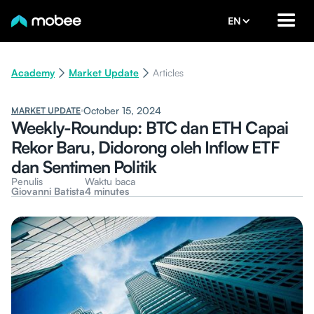
EN
Academy
Market Update
Articles
October 15, 2024
MARKET UPDATE
Weekly-Roundup: BTC dan ETH Capai
Rekor Baru, Didorong oleh Inflow ETF
dan Sentimen Politik
Penulis
Waktu baca
Giovanni Batista
4 minutes