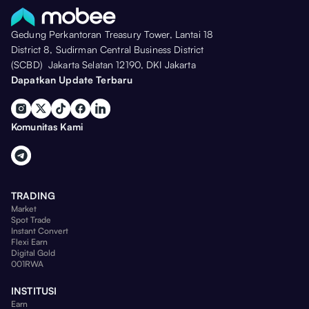
Gedung Perkantoran Treasury Tower, Lantai 18
4-10
7
500.000
District 8, Sudirman Central Business District
(SCBD) Jakarta Selatan 12190, DKI Jakarta
Dapatkan Update Terbaru
11-20
10
200.000
Komunitas Kami
21-50
30
100.000
TRADING
Market
Spot Trade
Instant Convert
Flexi Earn
Digital Gold
001RWA
INSTITUSI
Earn