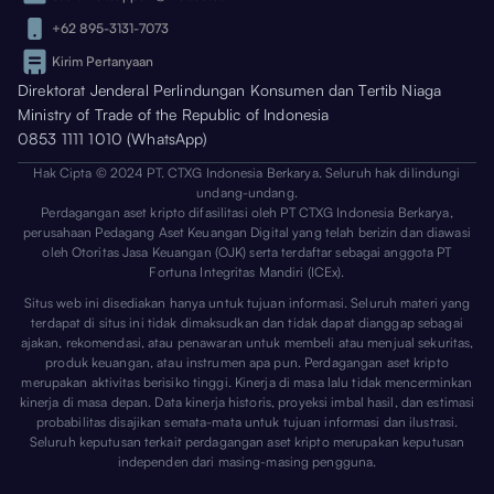
+62 895-3131-7073
Kirim Pertanyaan
Direktorat Jenderal Perlindungan Konsumen dan Tertib Niaga
Ministry of Trade of the Republic of Indonesia
0853 1111 1010 (WhatsApp)
Hak Cipta © 2024 PT. CTXG Indonesia Berkarya. Seluruh hak dilindungi
undang-undang.
Perdagangan aset kripto difasilitasi oleh PT CTXG Indonesia Berkarya,
perusahaan Pedagang Aset Keuangan Digital yang telah berizin dan diawasi
oleh Otoritas Jasa Keuangan (OJK) serta terdaftar sebagai anggota PT
Fortuna Integritas Mandiri (ICEx).
Situs web ini disediakan hanya untuk tujuan informasi. Seluruh materi yang
terdapat di situs ini tidak dimaksudkan dan tidak dapat dianggap sebagai
ajakan, rekomendasi, atau penawaran untuk membeli atau menjual sekuritas,
produk keuangan, atau instrumen apa pun. Perdagangan aset kripto
merupakan aktivitas berisiko tinggi. Kinerja di masa lalu tidak mencerminkan
kinerja di masa depan. Data kinerja historis, proyeksi imbal hasil, dan estimasi
probabilitas disajikan semata-mata untuk tujuan informasi dan ilustrasi.
Seluruh keputusan terkait perdagangan aset kripto merupakan keputusan
independen dari masing-masing pengguna.